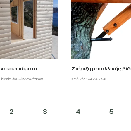
σε κουφώματα
Στήριξη μεταλλικής βί
:
blanks-for-window-frames
Κωδικός:
6456456541
2
3
4
5