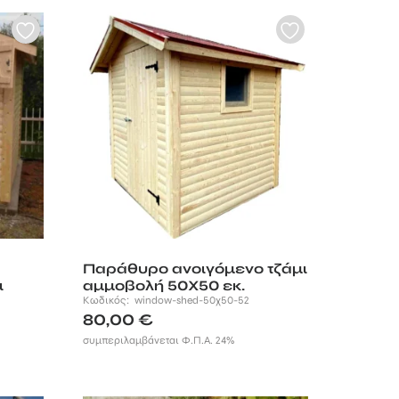
Παράθυρο ανοιγόμενο τζάμι
ι
αμμοβολή 50Χ50 εκ.
Κωδικός:
window-shed-50χ50-52
80,00
€
συμπεριλαμβάνεται Φ.Π.Α. 24%