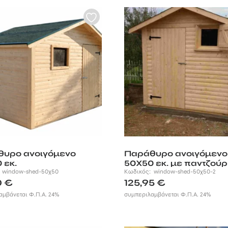
υρο ανοιγόμενο
Παράθυρο ανοιγόμενο
 εκ.
50X50 εκ. με παντζούρ
:
window-shed-50χ50
Κωδικός:
window-shed-50χ50-2
0
€
125,95
€
αμβάνεται Φ.Π.Α. 24%
συμπεριλαμβάνεται Φ.Π.Α. 24%