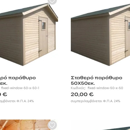
ερό παράθυρο
Σταθερό παράθυρο
εκ.
50Χ50εκ.
:
fixed-window-50-x-50-1
Κωδικός:
fixed-window-50-x-50
0
€
20,00
€
αμβάνεται Φ.Π.Α. 24%
συμπεριλαμβάνεται Φ.Π.Α. 24%