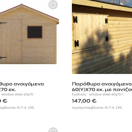
υρο ανοιγόμενο
Παράθυρο ανοιγόμενο
Χ70 εκ.
60(Υ)Χ70 εκ. με παντζο
:
window-shed-60χ70
Κωδικός:
window-shed-60χ70-1
0
€
147,00
€
αμβάνεται Φ.Π.Α. 24%
συμπεριλαμβάνεται Φ.Π.Α. 24%