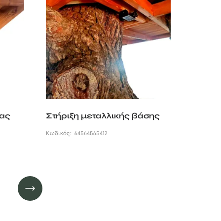
δας
Στήριξη μεταλλικής βάσης
Κωδικός:
64564565412