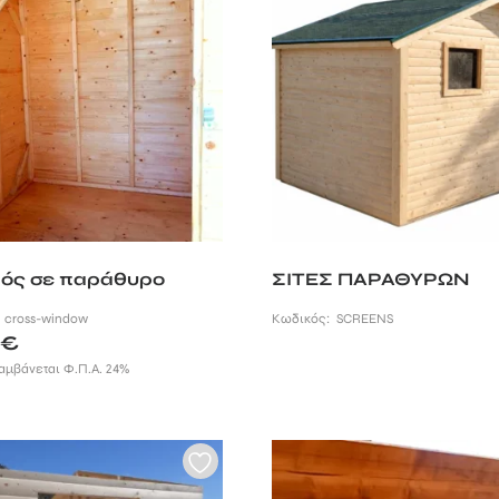
ός σε παράθυρο
ΣΙΤΕΣ ΠΑΡΑΘΥΡΩΝ
:
cross-window
Κωδικός:
SCREENS
7
€
αμβάνεται Φ.Π.Α. 24%