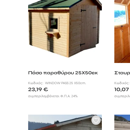
Πάσο παραθύρου 25Χ50εκ
Σταυρ
Κωδικός:
WINDOW PASS 25 X50cm.
Κωδικός
23,19
€
10,0
συμπεριλαμβάνεται Φ.Π.Α. 24%
συμπεριλ