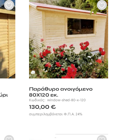
Παράθυρο ανοιγόμενο
ύρι
80Χ120 εκ.
Κωδικός:
window-shed-80-x-120
130,00
€
συμπεριλαμβάνεται Φ.Π.Α. 24%