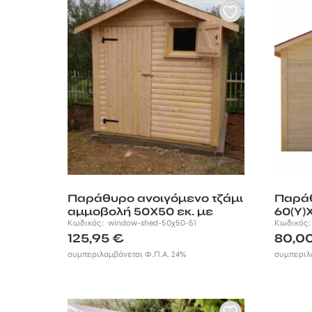
Παράθυρο ανοιγόμενο τζάμι
Παράθ
αμμοβολή 50Χ50 εκ. με
60(Υ)
παντζούρι
Κωδικός:
window-shed-50χ50-51
Κωδικός
125,95
€
80,0
συμπεριλαμβάνεται Φ.Π.Α. 24%
συμπεριλ