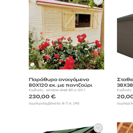
Παράθυρο ανοιγόμενο
Σταθ
80Χ120 εκ. με παντζούρι
38Χ38
Κωδικός:
window-shed-80-x-120-1
Κωδικός
230,00
€
20,0
συμπεριλαμβάνεται Φ.Π.Α. 24%
συμπεριλ