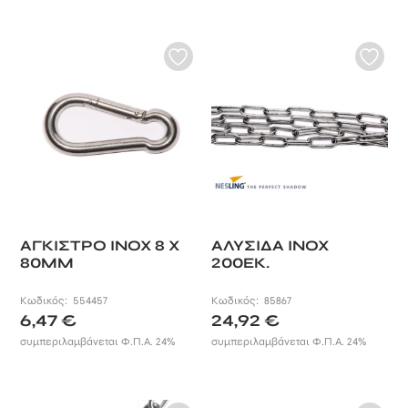
ΑΓΚΙΣΤΡΟ INOX 8 X
ΑΛΥΣΙΔΑ INOX
80MM
200ΕΚ.
Κωδικός:
554457
Κωδικός:
85867
6,47
€
24,92
€
συμπεριλαμβάνεται Φ.Π.Α. 24%
συμπεριλαμβάνεται Φ.Π.Α. 24%