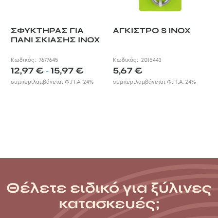
ΣΦΥΚΤΗΡΑΣ ΓΙΑ
ΑΓΚΙΣΤΡΟ S INOX
ΠΑΝΙ ΣΚΙΑΣΗΣ INOX
Κωδικός:
7677645
Κωδικός:
2015443
Price
12,97
€
15,97
€
5,67
€
–
range:
συμπεριλαμβάνεται Φ.Π.Α. 24%
συμπεριλαμβάνεται Φ.Π.Α. 24%
12,97 €
through
15,97 €
Θέλετε ειδικό για ξύλινες
κατασκευές;