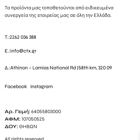
Τα προϊόντα μας τοποθετούνται από ειδικευμένα
συνεργεία της εταιρείας μας σε όλη την Ελλάδα.
T.:
2262 036 388
E.:
info@ctx.gr
Δ.:
Athinon – Lamias National Rd (58th km, 320 09
Facebook
Instagram
Αρ. Γεμή:
64055803000
ΑΦΜ:
107050525
ΔΟΥ:
ΘΗΒΩΝ
All rights reserved.