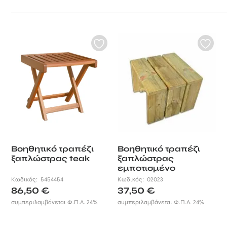
ΞΥΛΙΝΕΣ ΤΟΥΑΛΕΤΕΣ
ΣΠΙΤΑΚΙΑ ΣΚΥΛΩΝ
ΞΥΛΙΝΟΙ ΦΡΑΧΤΕΣ ΠΡΟΣ ΕΝΟΙΚΙΑΣΗ
ΜΕΤΑΛΛΙΚΑ ΑΞΕΣΟΥΑΡ ΠΑΝΙΩΝ
ΑΛΑΞΙΕΡΑ ΠΑΡΑΛΙΑΣ
ΞΥΛΙΝΑ ΤΡΑΠΕΖΙΑ & ΚΑΡΕΚΛΕΣ
ΕΞΑΡΤΗΜΑΤΑ
ΣΠΙΤΑΚΙΑ ΓΙΑ ΓΑΤΕΣ
ΟΜΠΡΕΛΕΣ ΠΡΟΣ ΕΝΟΙΚΙΑΣΗ
ΣΤΑΒΛΟΙ ΑΛΟΓΩΝ
ΔΙΑΦΟΡΕΣ ΚΑΤΑΣΚΕΥΕΣ ΠΡΟΣ ΕΝΟΙΚΙΑΣΗ
ΞΥΛΙΝΑ ΚΟΤΕΤΣΙΑ
ΞΥΛΙΝΟΙ ΚΑΔΟΙ ΠΡΟΣ ΕΝΟΙΚΙΑΣΗ
ΣΥΜΜΕΤΟΧΕΣ ΣΕ ΧΡΙΣΤΟΥΓΕΝΝΙΑΤΙΚΑ ΧΩΡΙΑ
ΣΥΜΜΕΤΟΧΕΣ ΣΕ EVENTS
Βοηθητικό τραπέζι
Βοηθητικό τραπέζι
ξαπλώστρας teak
ξαπλώστρας
εμποτισμένο
Κωδικός:
5454454
Κωδικός:
02023
86,50
€
37,50
€
συμπεριλαμβάνεται Φ.Π.Α. 24%
συμπεριλαμβάνεται Φ.Π.Α. 24%