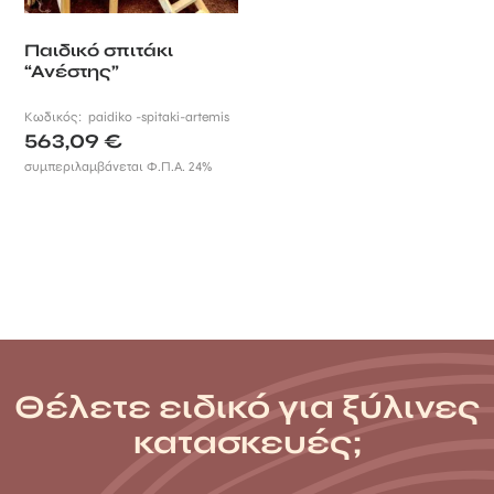
Παιδικό σπιτάκι
“Ανέστης”
Κωδικός:
paidiko -spitaki-artemis
563,09
€
συμπεριλαμβάνεται Φ.Π.Α. 24%
Θέλετε ειδικό για ξύλινες
κατασκευές;