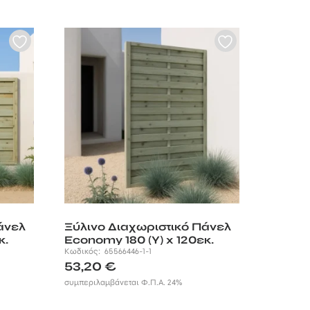
άνελ
Ξύλινο Διαχωριστικό Πάνελ
κ.
Economy 180 (Υ) x 120εκ.
Κωδικός:
65566446-1-1
53,20
€
συμπεριλαμβάνεται Φ.Π.Α. 24%