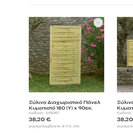
Ξύλινο Διαχωριστικό Πάνελ
Ξύλιν
Κυματιστό 180 (Υ) x 90εκ.
Κυματι
Κωδικός:
54747457
Κωδικός
38,20
€
38,2
συμπεριλαμβάνεται Φ.Π.Α. 24%
συμπεριλ