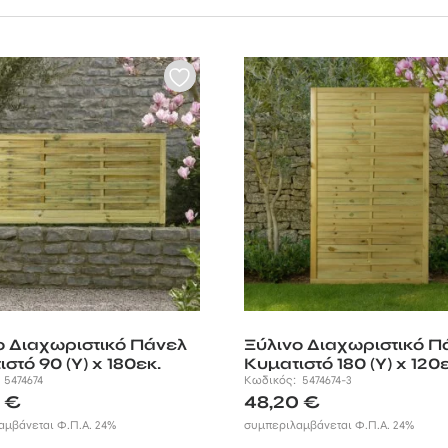
ο Διαχωριστικό Πάνελ
Ξύλινο Διαχωριστικό Π
στό 90 (Υ) x 180εκ.
Κυματιστό 180 (Υ) x 120ε
:
5474674
Κωδικός:
5474674-3
0
€
48,20
€
αμβάνεται Φ.Π.Α. 24%
συμπεριλαμβάνεται Φ.Π.Α. 24%