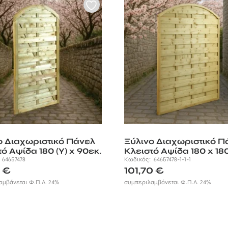
ο Διαχωριστικό Πάνελ
Ξύλινο Διαχωριστικό Π
ό Αψίδα 180 (Υ) x 90εκ.
Κλειστό Αψίδα 180 x 18
:
64657478
Κωδικός:
64657478-1-1-1
0
€
101,70
€
αμβάνεται Φ.Π.Α. 24%
συμπεριλαμβάνεται Φ.Π.Α. 24%