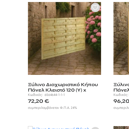
Ξύλινο Διαχωριστικό Κήπου
Ξύλιν
Πάνελ Κλειστό 120 (Υ) x
Πάνελ
180εκ.
Κωδικός:
6564644-1-1-1
Κωδικός
72,20
€
96,2
συμπεριλαμβάνεται Φ.Π.Α. 24%
συμπεριλ