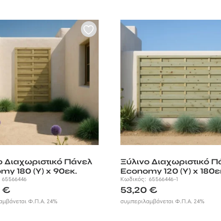
ο Διαχωριστικό Πάνελ
Ξύλινο Διαχωριστικό Π
my 180 (Υ) x 90εκ.
Economy 120 (Υ) x 180ε
:
65566446
Κωδικός:
65566446-1
0
€
53,20
€
αμβάνεται Φ.Π.Α. 24%
συμπεριλαμβάνεται Φ.Π.Α. 24%