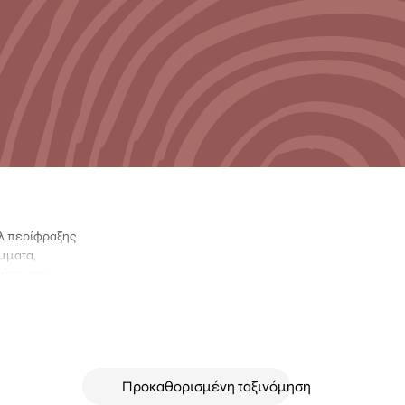
νελ περίφραξης
έμματα,
χώρο σας.
 και διατίθενται
ό που σας