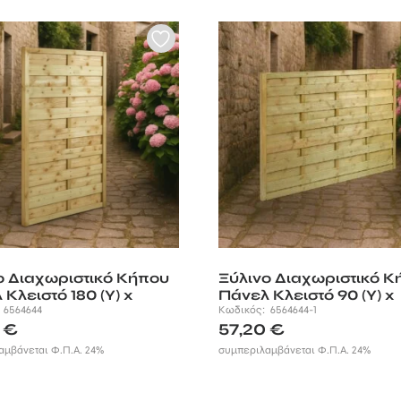
ο Διαχωριστικό Κήπου
Ξύλινο Διαχωριστικό Κ
Κλειστό 180 (Υ) x
Πάνελ Κλειστό 90 (Υ) x
:
6564644
180εκ.
Κωδικός:
6564644-1
0
€
57,20
€
αμβάνεται Φ.Π.Α. 24%
συμπεριλαμβάνεται Φ.Π.Α. 24%