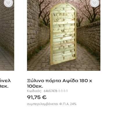
άνελ
Ξύλινο πόρτα Αψίδα 180 x
0εκ.
100εκ.
Κωδικός:
64657478-1-1-1-1
91,75
€
συμπεριλαμβάνεται Φ.Π.Α. 24%