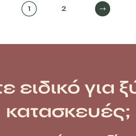
1
2
ε ειδικό για ξ
κατασκευές;