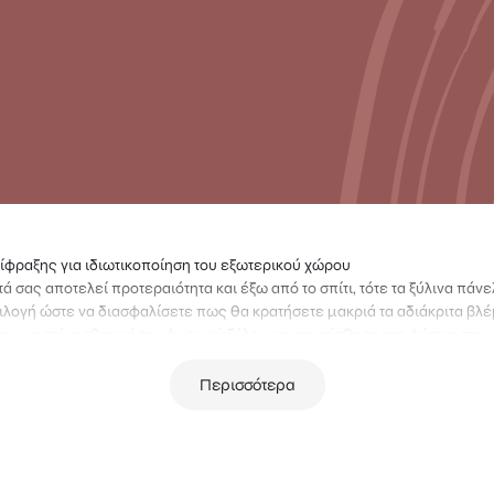
ίφραξης για ιδιωτικοποίηση του εξωτερικού χώρου
τά σας αποτελεί προτεραιότητα και έξω από το σπίτι, τότε τα ξύλινα πά
επιλογή ώστε να διασφαλίσετε πως θα κρατήσετε μακριά τα αδιάκριτα βλ
ξεχωριστή αισθητική του φυσικού ξύλου και την αίσθηση της φύσης στο 
περίφραξης είναι κατασκευασμένα από εμποτισμένη σκανδιναβική πεύκη
Περισσότερα
εγέθη και με ποικιλία σχεδίων πλέξης και διάταξης ώστε να βρείτε αυτ
ερα.