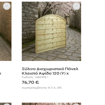
Ξύλινο Διαχωριστικό Πάνελ
x
Κλειστό Αψίδα 120 (Υ) x
180εκ.
Κωδικός:
64657478-1
76,70
€
συμπεριλαμβάνεται Φ.Π.Α. 24%