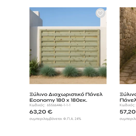
Ξύλινο Διαχωριστικό Πάνελ
Ξύλιν
Economy 180 x 180εκ.
Πάνελ 
Κωδικός:
65566446-1-1-1
90εκ.
Κωδικός
63,20
€
57,2
συμπεριλαμβάνεται Φ.Π.Α. 24%
συμπεριλ