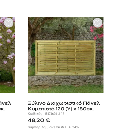
άνελ
Ξύλινο Διαχωριστικό Πάνελ
κ.
Κυματιστό 120 (Υ) x 180εκ.
Κωδικός:
5474674-3-12
48,20
€
συμπεριλαμβάνεται Φ.Π.Α. 24%