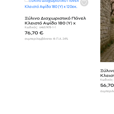
Ξύλινο Διαχωριστικό Πάνελ
Κλειστό Αψίδα 180 (Υ) x
120εκ.
Κωδικός:
64657478-1-1
76,70
€
συμπεριλαμβάνεται Φ.Π.Α. 24%
Ξύλιν
Κλειστ
Κωδικός
56,7
συμπεριλ