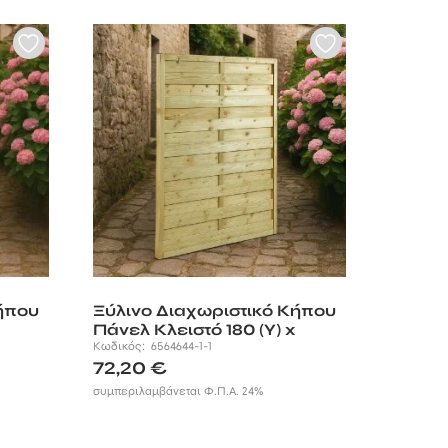
ήπου
Ξύλινο Διαχωριστικό Κήπου
Πάνελ Κλειστό 180 (Υ) x
120εκ.
Κωδικός:
6564644-1-1
72,20
€
συμπεριλαμβάνεται Φ.Π.Α. 24%