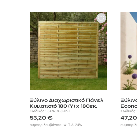
Ξύλινο Διαχωριστικό Πάνελ
Ξύλιν
Κυματιστό 180 (Υ) x 180εκ.
Econo
Κωδικός:
5474674-3-12-1
Κωδικός
53,20
€
47,2
συμπεριλαμβάνεται Φ.Π.Α. 24%
συμπεριλ