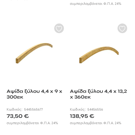
29,85 €
συμπεριλαμβάνεται Φ.Π.Α. 24%
φθορά του χρόνου καθώς και στις
through
εξωτερικές συνθήκες κάθε
39,50 €
εποχής. Διατίθενται άβαφες και σε
διαφορετικές διαστάσεις, για να
βρείτε ακριβώς αυτό που ταιριάζει
στις δικές σας ανάγκες.
Σας προσφέρουμε πολλές
επιλογές εμποτισμένης και
σύνθετης ξυλείας, για κατασκευές
ξύλου σε εξωτερικούς χώρους που
συνδυάζουν μοναδική ποιότητα και
τιμή. Βρείτε ακόμη εμποτισμένες
δοκούς, ξύλινες τάβλες δαπέδου,
Αψίδα ξύλου 4,4 x 9 x
Αψίδα ξύλου 4,4 x 13,2
κυλινδρικούς ξυλοδοκούς
300εκ
x 360εκ
εμποτισμένης σκανδιναβικής
πεύκης και πολλά ακόμη κορυφαία
Κωδικός:
5445565677
Κωδικός:
54456556
προϊόντα ξυλείας.
73,50
€
138,95
€
συμπεριλαμβάνεται Φ.Π.Α. 24%
συμπεριλαμβάνεται Φ.Π.Α. 24%