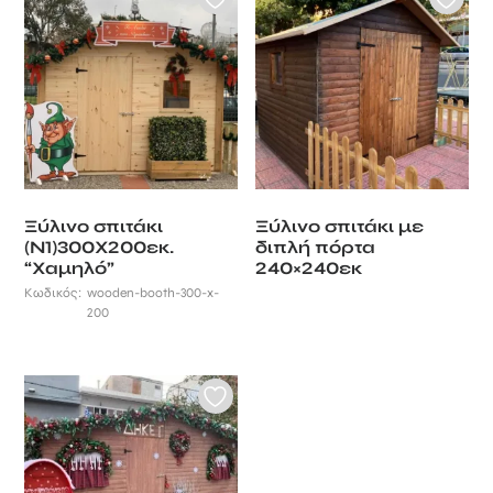
Ξύλινο σπιτάκι
Ξύλινο σπιτάκι με
(Ν1)300Χ200εκ.
διπλή πόρτα
“Χαμηλό”
240×240εκ
Κωδικός:
wooden-booth-300-x-
200