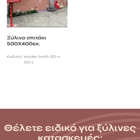
Ξύλινο σπιτάκι
500Χ400εκ.
Κωδικός:
wooden-booth-300-x-
200-2
Θέλετε ειδικό για ξύλινες
κατασκευές;