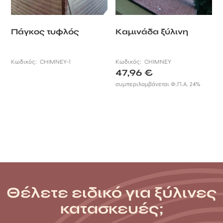
Πάγκος τυφλός
Καμινάδα ξύλινη
Κωδικός:
CHIMNEY-1
Κωδικός:
CHIMNEY
47,96
€
συμπεριλαμβάνεται Φ.Π.Α. 24%
Θέλετε ειδικό για ξύλινες
κατασκευές;