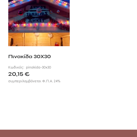
Πινακίδα 30Χ30
Κωδικός:
pinakida-30x30
20,15
€
συμπεριλαμβάνεται Φ.Π.Α. 24%