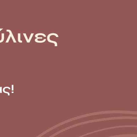
ύλινες
ς!