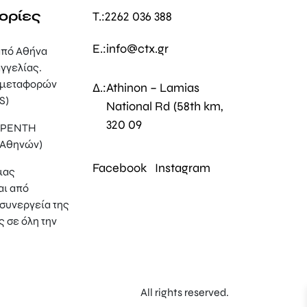
ορίες
T.:
2262 036 388
E.:
info@ctx.gr
πό Αθήνα
γγελίας.
 μεταφορών
Δ.:
Athinon – Lamias
S)
National Rd (58th km,
320 09
, ΡΕΝΤΗ
 Αθηνών)
Facebook
Instagram
μας
αι από
συνεργεία της
ς σε όλη την
All rights reserved.