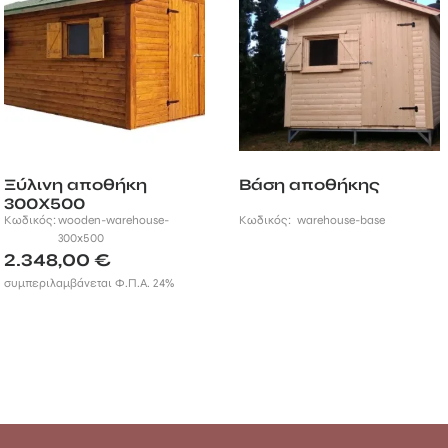
Ξύλινη αποθήκη
Βάση αποθήκης
300Χ500
Κωδικός:
wooden-warehouse-
Κωδικός:
warehouse-base
300x500
2.348,00
€
συμπεριλαμβάνεται Φ.Π.Α. 24%