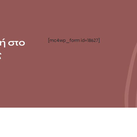
ή στο
[mc4wp_form id=18627]
ς