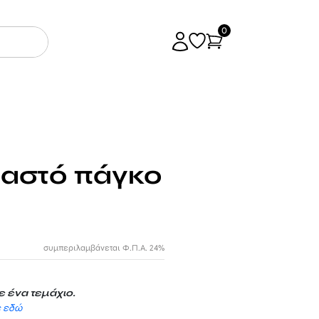
0
παστό πάγκο
1
συμπεριλαμβάνεται Φ.Π.Α. 24%
 ένα τεμάχιο.
ε εδώ