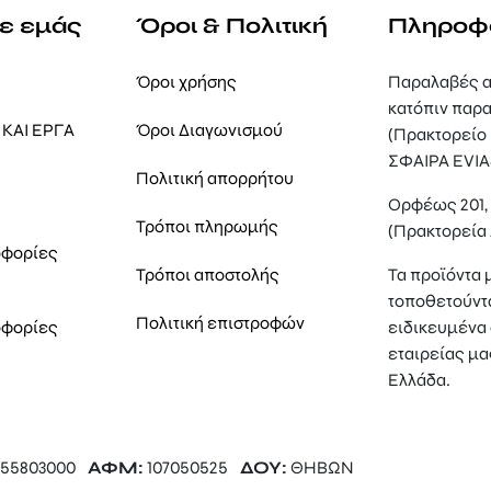
με εμάς
Όροι & Πολιτική
Πληροφ
Όροι χρήσης
Παραλαβές α
κατόπιν παρα
ΚΑΙ ΕΡΓΑ
Όροι Διαγωνισμού
(Πρακτορείο
ΣΦΑΙΡΑ EVIA
Πολιτική απορρήτου
Ορφέως 201
Τρόποι πληρωμής
(Πρακτορεία
οφορίες
Τρόποι αποστολής
Τα προϊόντα 
τοποθετούντ
Πολιτική επιστροφών
οφορίες
ειδικευμένα 
εταιρείας μα
Ελλάδα.
55803000
ΑΦΜ:
107050525
ΔΟΥ:
ΘΗΒΩΝ