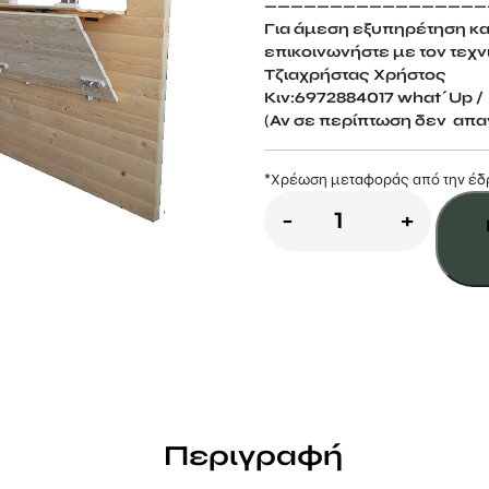
—————————————————
Για άμεση εξυπηρέτηση κ
επικοινωνήστε με τον τεχν
Τζιαχρήστας Χρήστος
Κιν:6972884017 what΄Up / 
(Αν σε περίπτωση δεν απαν
*Xρέωση μεταφοράς από την έδ
Σίτα
-
+
με
σπαστό
πάγκο
ποσότητα
Περιγραφή