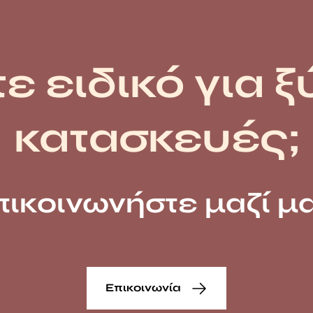
ε ειδικό για ξ
κατασκευές;
πικοινωνήστε μαζί μα
Επικοινωνία