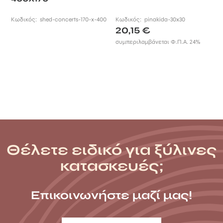
Κωδικός:
shed-concerts-170-x-400
Κωδικός:
pinakida-30x30
20,15
€
συμπεριλαμβάνεται Φ.Π.Α. 24%
Θέλετε ειδικό για ξύλινες
κατασκευές;
Επικοινωνήστε μαζί μας!