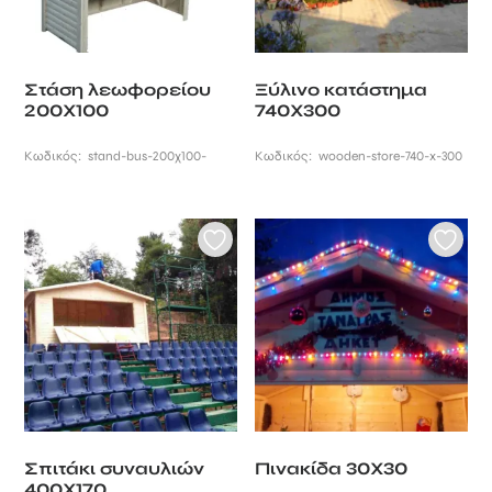
Στάση λεωφορείου
Ξύλινο κατάστημα
200Χ100
740Χ300
Κωδικός:
stand-bus-200χ100-
Κωδικός:
wooden-store-740-x-300
Σπιτάκι συναυλιών
Πινακίδα 30Χ30
400Χ170