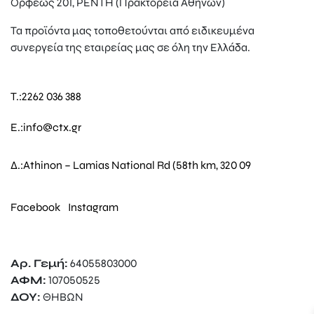
Ορφέως 201, ΡΕΝΤΗ (Πρακτορεία Αθηνών)
Τα προϊόντα μας τοποθετούνται από ειδικευμένα
συνεργεία της εταιρείας μας σε όλη την Ελλάδα.
T.:
2262 036 388
E.:
info@ctx.gr
Δ.:
Athinon – Lamias National Rd (58th km, 320 09
Facebook
Instagram
Αρ. Γεμή:
64055803000
ΑΦΜ:
107050525
ΔΟΥ:
ΘΗΒΩΝ