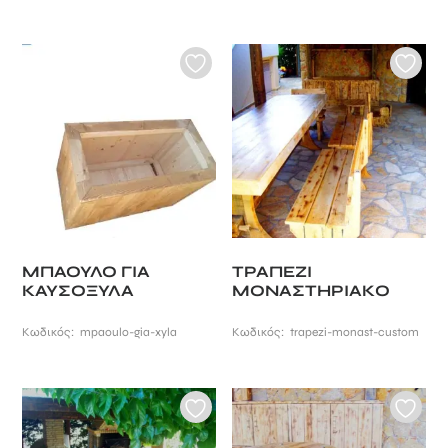
ΜΠΑΟΥΛΟ ΓΙΑ
ΤΡΑΠΕΖΙ
ΚΑΥΣΟΞΥΛΑ
ΜΟΝΑΣΤΗΡΙΑΚΟ
Κωδικός:
mpaoulo-gia-xyla
Κωδικός:
trapezi-monast-custom