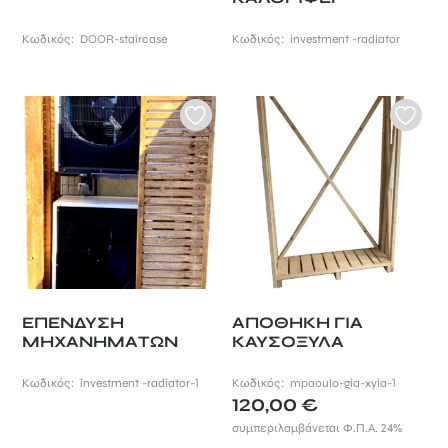
Κωδικός:
DOOR-staircase
Κωδικός:
investment -radiator
ΕΠΕΝΔΥΣΗ
ΑΠΟΘΗΚΗ ΓΙΑ
ΜΗΧΑΝΗΜΑΤΩΝ
ΚΑΥΣΟΞΥΛΑ
Κωδικός:
investment -radiator-1
Κωδικός:
mpaoulo-gia-xyla-1
120,00
€
συμπεριλαμβάνεται Φ.Π.Α. 24%