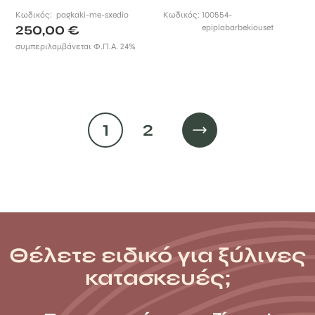
Κωδικός:
pagkaki-me-sxedio
Κωδικός:
100554-
250,00
€
epiplabarbekiouset
συμπεριλαμβάνεται Φ.Π.Α. 24%
1
2
Θέλετε ειδικό για ξύλινες
κατασκευές;