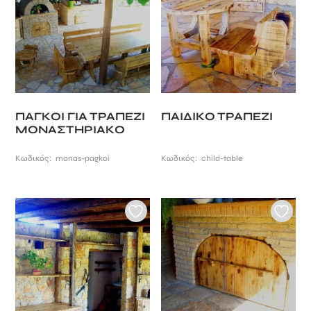
ΠΑΓΚΟΙ ΓΙΑ ΤΡΑΠΕΖΙ
ΠΑΙΔΙΚΟ ΤΡΑΠΕΖΙ
ΜΟΝΑΣΤΗΡΙΑΚΟ
Κωδικός:
monas-pagkoi
Κωδικός:
child-table