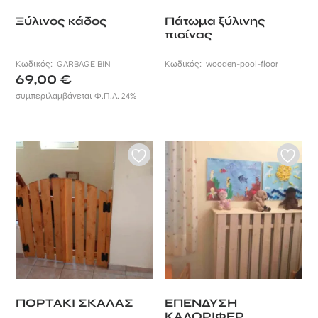
Ξύλινος κάδος
Πάτωμα ξύλινης
πισίνας
Κωδικός:
GARBAGE BIN
Κωδικός:
wooden-pool-floor
69,00
€
συμπεριλαμβάνεται Φ.Π.Α. 24%
ΠΟΡΤΑΚΙ ΣΚΑΛΑΣ
ΕΠΕΝΔΥΣΗ
ΚΑΛΟΡΙΦΕΡ