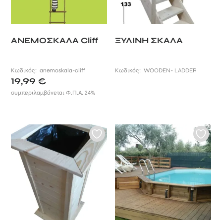
ΑΝΕΜΟΣΚΑΛΑ Cliff
ΞΥΛΙΝΗ ΣΚΑΛΑ
Κωδικός:
anemoskala-cliff
Κωδικός:
WOODEN- LADDER
19,99
€
συμπεριλαμβάνεται Φ.Π.Α. 24%