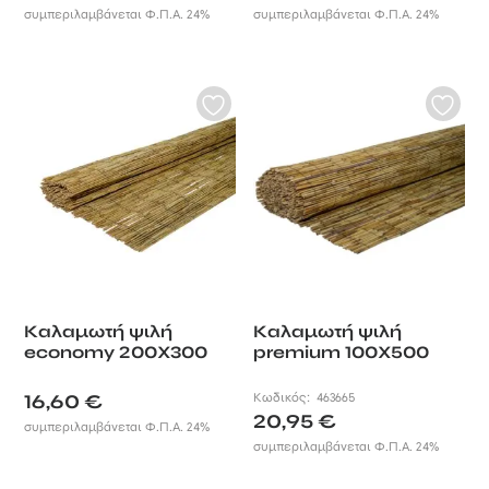
συμπεριλαμβάνεται Φ.Π.Α. 24%
συμπεριλαμβάνεται Φ.Π.Α. 24%
χώρο την αισθητική που του αξίζει.
Εξασφαλίστε την απόλυτη
ισορροπία μεταξύ πρακτικότητας
και στυλ μέσα από την μεγάλη μας
ποικιλία σε
καλαμωτές στις
φθηνότερες τιμές της
αγοράς.
100% φυσικές καλαμωτές
ρολό για εξωτερική και
εσωτερική χρήση. Εύκολες
στη μεταφορά και
τοποθέτηση, διαθέσιμες σε
διάφορα υλικά όπως
Καλαμωτή ψιλή
Καλαμωτή ψιλή
μπαμπού, ελληνικό καλάμι
economy 200X300
premium 100X500
και λυγαριά. Επιλέξτε
ανθεκτικές καλαμωτές για
16,60
€
Κωδικός:
463665
σκίαση και διακόσμηση, με
20,95
€
συμπεριλαμβάνεται Φ.Π.Α. 24%
ποικιλία διαστάσεων και
συμπεριλαμβάνεται Φ.Π.Α. 24%
δεσιμάτων που ταιριάζουν
στις ανάγκες σας. Ποιότητα