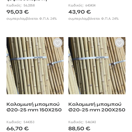
150×500 Ø5-12 mm
Κωδικός:
56,3358
Κωδικός:
643434
95,03
€
43,90
€
συμπεριλαμβάνεται Φ.Π.Α. 24%
συμπεριλαμβάνεται Φ.Π.Α. 24%
Καλαμωτή μπαμπού
Καλαμωτή μπαμπού
Ø20-25 mm 150X250
Ø20-25 mm 200X250
Κωδικός:
544353
Κωδικός:
546343
66,70
€
88,50
€