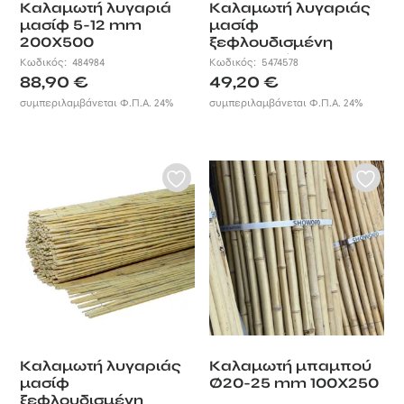
Καλαμωτή λυγαριά
Καλαμωτή λυγαριάς
μασίφ 5-12 mm
μασίφ
200X500
ξεφλουδισμένη
100×500 Ø5-12 mm
Κωδικός:
484984
Κωδικός:
5474578
88,90
€
49,20
€
συμπεριλαμβάνεται Φ.Π.Α. 24%
συμπεριλαμβάνεται Φ.Π.Α. 24%
Καλαμωτή λυγαριάς
Καλαμωτή μπαμπού
μασίφ
Ø20-25 mm 100X250
ξεφλουδισμένη