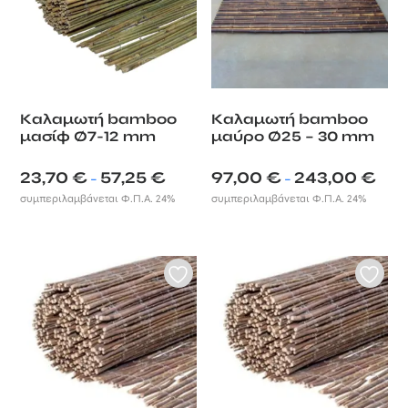
Καλαμωτή bamboo
Καλαμωτή bamboo
μασίφ Ø7-12 mm
μαύρο Ø25 – 30 mm
Price
Price
23,70
€
57,25
€
97,00
€
243,00
€
–
–
range:
range
συμπεριλαμβάνεται Φ.Π.Α. 24%
συμπεριλαμβάνεται Φ.Π.Α. 24%
23,70 €
97,00
through
throu
57,25 €
243,0