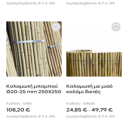
συμπεριλαμβάνεται Φ.Π.Α. 24%
συμπεριλαμβάνεται Φ.Π.Α. 24%
Καλαμωτή μπαμπού
Καλαμωτή με μισό
Ø20-25 mm 250X250
καλάμι διετές
Κωδικός:
56463
Κωδικός:
5346542
Price
108,20
€
24,85
€
49,79
€
–
range:
συμπεριλαμβάνεται Φ.Π.Α. 24%
συμπεριλαμβάνεται Φ.Π.Α. 24%
24,85 €
through