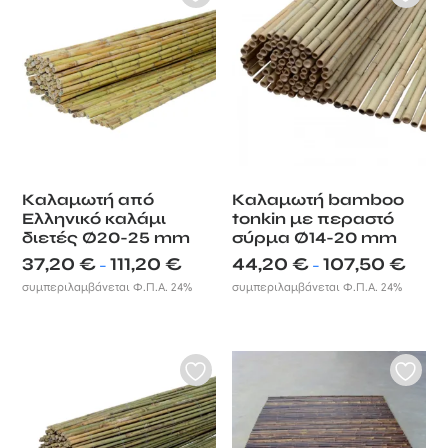
Καλαμωτή από
Καλαμωτή bamboo
Ελληνικό καλάμι
tonkin με περαστό
διετές Ø20-25 mm
σύρμα Ø14-20 mm
Price
Price
37,20
€
111,20
€
44,20
€
107,50
€
–
–
range:
range:
συμπεριλαμβάνεται Φ.Π.Α. 24%
συμπεριλαμβάνεται Φ.Π.Α. 24%
37,20 €
44,20 
through
throug
111,20 €
107,50