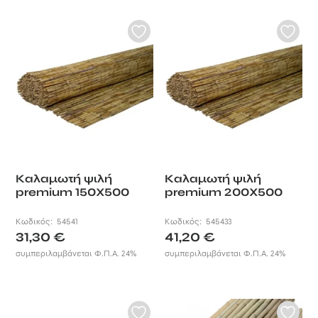
χωρίς συμβιβασμούς για
μοναδική αισθητική στους
χώρους σας
Καλαμωτή ψιλή
Καλαμωτή ψιλή
premium 150X500
premium 200X500
Κωδικός:
54541
Κωδικός:
545433
31,30
€
41,20
€
συμπεριλαμβάνεται Φ.Π.Α. 24%
συμπεριλαμβάνεται Φ.Π.Α. 24%