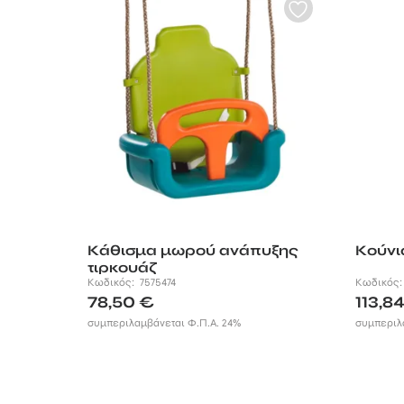
Κάθισμα μωρού ανάπυξης
Κούνι
τιρκουάζ
Κωδικός:
7575474
Κωδικός
78,50
€
113,8
συμπεριλαμβάνεται Φ.Π.Α. 24%
συμπεριλ