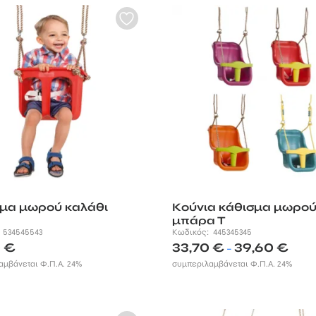
μα μωρού καλάθι
Κούνια κάθισμα μωρού
μπάρα Τ
:
534545543
Κωδικός:
445345345
Price
0
€
33,70
€
39,60
€
–
range:
αμβάνεται Φ.Π.Α. 24%
συμπεριλαμβάνεται Φ.Π.Α. 24%
33,70 
throu
39,60 