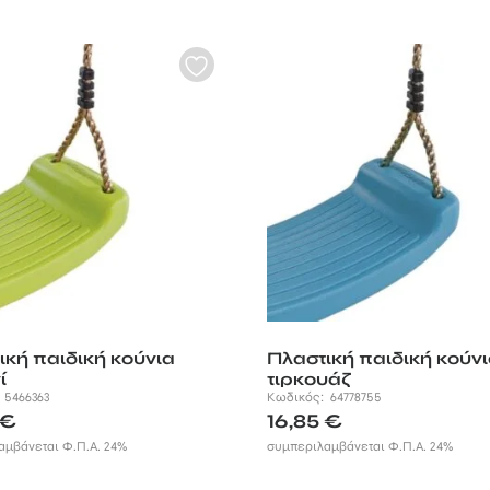
ική παιδική κούνια
Πλαστική παιδική κούν
ί
τιρκουάζ
:
5466363
Κωδικός:
64778755
€
16,85
€
αμβάνεται Φ.Π.Α. 24%
συμπεριλαμβάνεται Φ.Π.Α. 24%