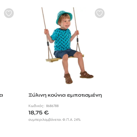
ια
Ξύλινη κούνια εμποτισμένη
Κωδικός:
8686788
18,75
€
συμπεριλαμβάνεται Φ.Π.Α. 24%