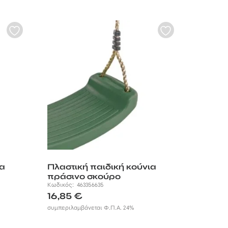
ια
Πλαστική παιδική κούνια
πράσινο σκούρο
Κωδικός:
463356635
16,85
€
συμπεριλαμβάνεται Φ.Π.Α. 24%