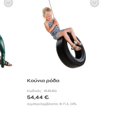
Κούνια ρόδα
Κωδικός:
4545456
54,44
€
συμπεριλαμβάνεται Φ.Π.Α. 24%