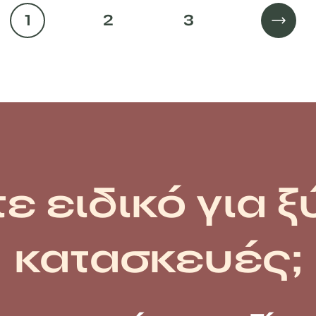
1
2
3
ε ειδικό για ξ
κατασκευές;