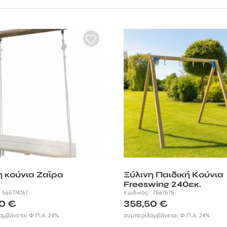
ό την TÜV NORD, και ασφαλής ακόμα και αν το παιδί φέρει κάποιο από
τος σχεδιασμός των κατασκευών μας σε συνδυασμό με τα διαθέσιμα κο
υνατότητα να προσθέτετε επιπλέον κομμάτια καθώς ο αριθμός των παιδ
άτο παιδική χαρά!
η κούνια Ζαϊρα
Ξύλινη Παιδική Κούνια
Freeswing 240εκ.
:
565774767
Κωδικός:
7567575
00
€
358,50
€
αμβάνεται Φ.Π.Α. 24%
συμπεριλαμβάνεται Φ.Π.Α. 24%