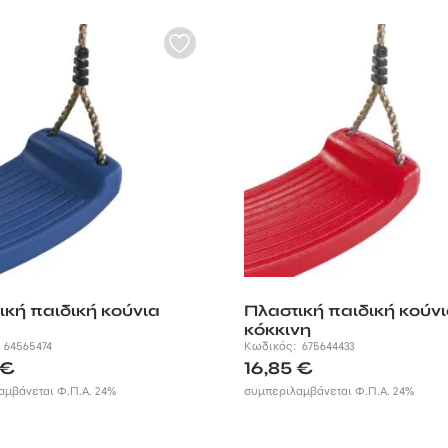
ική παιδική κούνια
Πλαστική παιδική κούν
κόκκινη
:
64565474
Κωδικός:
675644433
€
16,85
€
αμβάνεται Φ.Π.Α. 24%
συμπεριλαμβάνεται Φ.Π.Α. 24%