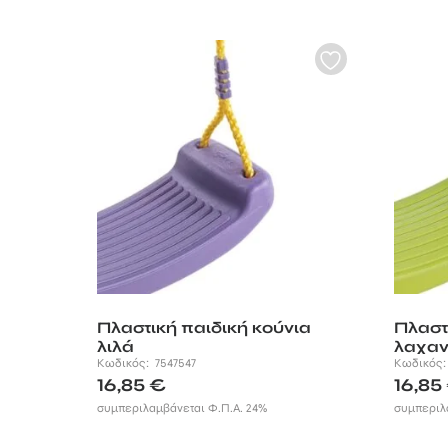
Πλαστική παιδική κούνια
Πλαστ
λιλά
λαχαν
Κωδικός:
7547547
Κωδικός
16,85
€
16,85
συμπεριλαμβάνεται Φ.Π.Α. 24%
συμπεριλ