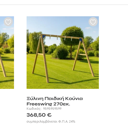
 τα μέρη σε επαφή
υτιά εξαρτημάτων
ιών μεγαλώνει.
Ξύλινη Παιδική Κούνια
Freeswing 270εκ.
Κωδικός:
9595959599
368,50
€
συμπεριλαμβάνεται Φ.Π.Α. 24%