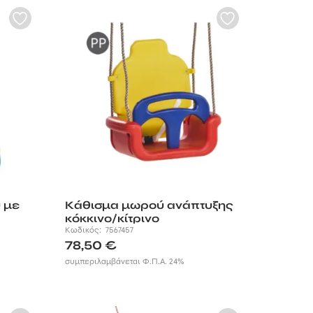
 με
Κάθισμα μωρού ανάπτυξης
κόκκινο/κίτρινο
Κωδικός:
7567457
78,50
€
συμπεριλαμβάνεται Φ.Π.Α. 24%
€
gh
€