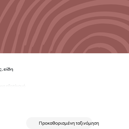
, είδη
 για εξοπλισμό
κάλες, και
χνιδιού ακόμα πιο
χώρους, είναι