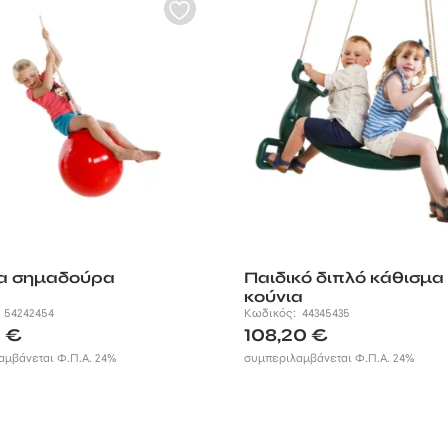
α σημαδούρα
Παιδικό διπλό κάθισμα
κούνια
:
54242454
Κωδικός:
44345435
4
€
108,20
€
αμβάνεται Φ.Π.Α. 24%
συμπεριλαμβάνεται Φ.Π.Α. 24%