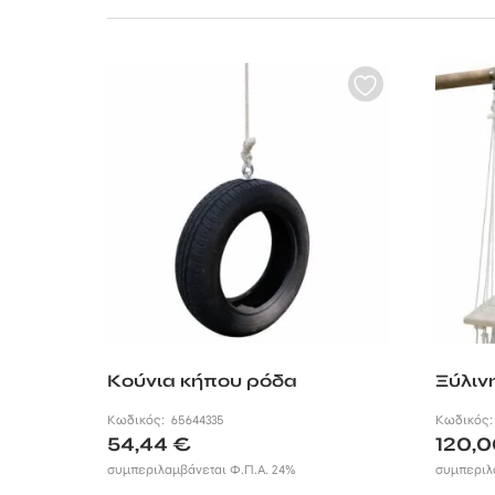
πιστοποιημένη απ
με το στόμα του.
Επίσης, ο ευέλικ
σας δίνουν την δ
Για ένα σπίτι γεμ
Κούνια κήπου ρόδα
Ξύλιν
Κωδικός:
65644335
Κωδικός
54,44
€
120,
συμπεριλαμβάνεται Φ.Π.Α. 24%
συμπεριλ