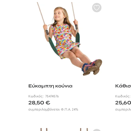
Εύκαμπτη κούνια
Κάθισ
Κωδικός:
75474576
Κωδικός
28,50
€
25,6
συμπεριλαμβάνεται Φ.Π.Α. 24%
συμπεριλ