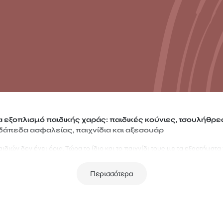
α εξοπλισμό παιδικής χαράς: παιδικές κούνιες, τσουλήθρες
δάπεδα ασφαλείας, παιχνίδια και αξεσουάρ
ιδιών δεν έχει όρια. Τώρα το ίδιο και το παιχνίδι τους με τα εξαρτήματα
Περισσότερα
ε κάθισμα μωρού, ρόδες και σημαδούρες, είδη αναρρίχησης, κρίκους, σ
α ζωντανέψουν τη φαντασία των παιδιών σας, κάνοντας την ώρα του παι
ων για εξοπλισμό παιδικής χαράς για χρήση σε ιδιωτικούς / οικιακούς 