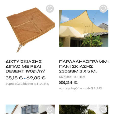
118,95 €
78,19 €
ΔΙΧΤΥ ΣΚΙΑΣΗΣ
ΠΑΡΑΛΛΗΛΟΓΡΑΜΜΟ
ΔΙΠΛΟ ΜΕ ΡΕΛΙ
ΠΑΝΙ ΣΚΙΑΣΗΣ
DESERT 190gr/m²
230GSM 3 X 5 M.
Price
35,15
€
69,85
€
Κωδικός:
76574574
–
range:
88,24
€
συμπεριλαμβάνεται Φ.Π.Α. 24%
35,15 €
συμπεριλαμβάνεται Φ.Π.Α. 24%
through
69,85 €