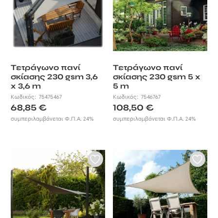
Τετράγωνο πανί
Τετράγωνο πανί
σκίασης 230 gsm 3,6
σκίασης 230 gsm 5 x
x 3,6 m
5 m
Κωδικός:
75475467
Κωδικός:
7546767
68,85
€
108,50
€
συμπεριλαμβάνεται Φ.Π.Α. 24%
συμπεριλαμβάνεται Φ.Π.Α. 24%