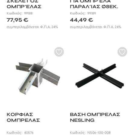
ΣΚΕΛΕΤΌΣ
ΓΙΑ ΟΜΠΡΈΛΑ
ΟΜΠΡΈΛΑΣ
ΠΑΡΑΛΊΑΣ Ø8ΕΚ.
Κωδικός:
99188
Κωδικός:
99189
77,95
€
44,49
€
συμπεριλαμβάνεται Φ.Π.Α. 24%
συμπεριλαμβάνεται Φ.Π.Α. 24%
ΚΟΡΦΙΑΣ
ΒΑΣΗ ΟΜΠΡΕΛΑΣ
ΟΜΠΡΕΛΑΣ
NESLING
Κωδικός:
40576
Κωδικός:
N506-100-008