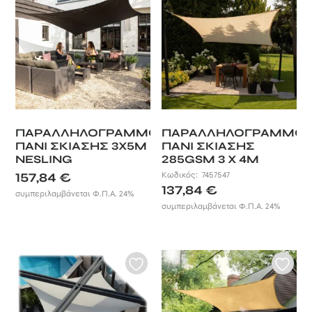
ΠΑΡΑΛΛΗΛΟΓΡΑΜΜΟ
ΠΑΡΑΛΛΗΛΟΓΡΑΜΜΟ
ΠΑΝΙ ΣΚΙΑΣΗΣ 3X5M
ΠΑΝΙ ΣΚΙΑΣΗΣ
NESLING
285GSM 3 X 4M
NESLING
157,84
€
Κωδικός:
7457547
137,84
€
συμπεριλαμβάνεται Φ.Π.Α. 24%
συμπεριλαμβάνεται Φ.Π.Α. 24%