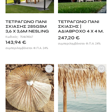
ΤΕΤΡΑΓΩΝΟ ΠΑΝΙ
ΤΕΤΡΑΓΩΝΟ ΠΑΝΙ
ΣΚΙΑΣΗΣ 285GSM
ΣΚΙΑΣΗΣ |
3,6 X 3,6M NESLING
ΑΔΙΑΒΡΟΧΟ 4 Χ 4 Μ.
Κωδικός:
754674567
247,20
€
143,94
€
συμπεριλαμβάνεται Φ.Π.Α. 24%
συμπεριλαμβάνεται Φ.Π.Α. 24%