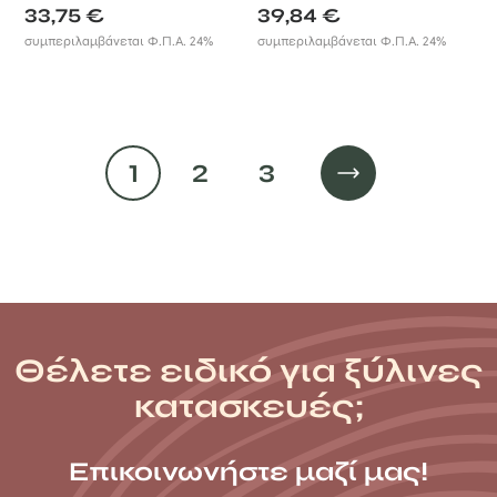
33,75
€
39,84
€
συμπεριλαμβάνεται Φ.Π.Α. 24%
συμπεριλαμβάνεται Φ.Π.Α. 24%
1
2
3
Θέλετε ειδικό για ξύλινες
κατασκευές;
Επικοινωνήστε μαζί μας!