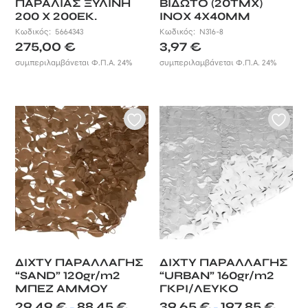
ΠΑΡΑΛΙΑΣ ΞΥΛΙΝΗ
ΒΙΔΩΤΟ (20ΤΜΧ)
200 X 200ΕΚ.
ΙΝΟΧ 4X40MM
Κωδικός:
5664343
Κωδικός:
N316-8
275,00
€
3,97
€
συμπεριλαμβάνεται Φ.Π.Α. 24%
συμπεριλαμβάνεται Φ.Π.Α. 24%
ΔΙΧΤΥ ΠΑΡΑΛΛΑΓΗΣ
ΔΙΧΤΥ ΠΑΡΑΛΛΑΓΗΣ
“SAND” 120gr/m2
“URBAN” 160gr/m2
ΜΠΕΖ ΑΜΜΟΥ
ΓΚΡΙ/ΛΕΥΚΟ
Price
Price
29,49
€
88,45
€
39,65
€
197,85
€
–
–