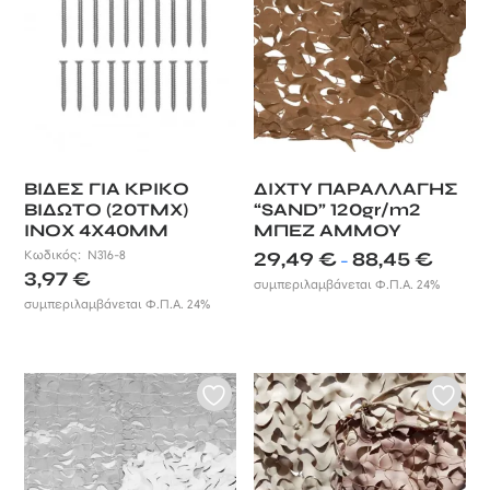
χαρίσουν στο χώρο σας την υψηλή
αισθητική που του αξίζει.
Δημιουργήστε την τέλεια σκίαση με
τα πανιά σκίασης της Nesling σε
άριστη ποιότητα 285gsm! Τρίγωνα,
τετράγωνα και παραλληλόγραμμα.
ΒΙΔΕΣ ΓΙΑ ΚΡΙΚΟ
ΔΙΧΤΥ ΠΑΡΑΛΛΑΓΗΣ
ΒΙΔΩΤΟ (20ΤΜΧ)
“SAND” 120gr/m2
ΙΝΟΧ 4X40MM
ΜΠΕΖ ΑΜΜΟΥ
Price
Κωδικός:
N316-8
29,49
€
88,45
€
–
3,97
€
range:
συμπεριλαμβάνεται Φ.Π.Α. 24%
29,49 €
συμπεριλαμβάνεται Φ.Π.Α. 24%
through
88,45 €