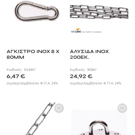
ΑΓΚΙΣΤΡΟ INOX 8 X
ΑΛΥΣΙΔΑ INOX
80MM
200ΕΚ.
Κωδικός:
554457
Κωδικός:
85867
6,47
€
24,92
€
συμπεριλαμβάνεται Φ.Π.Α. 24%
συμπεριλαμβάνεται Φ.Π.Α. 24%