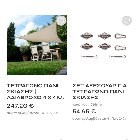
ΤΕΤΡΑΓΩΝΟ ΠΑΝΙ
ΣΕΤ ΑΞΕΣΟΥΑΡ ΓΙΑ
ΣΚΙΑΣΗΣ |
ΤΕΤΡΑΓΩΝΟ ΠΑΝΙ
ΑΔΙΑΒΡΟΧΟ 4 Χ 4 Μ.
ΣΚΙΑΣΗΣ
247,20
€
Κωδικός:
634645
54,65
€
συμπεριλαμβάνεται Φ.Π.Α. 24%
συμπεριλαμβάνεται Φ.Π.Α. 24%