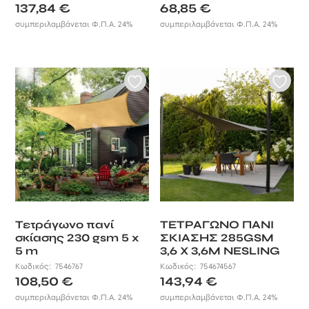
137,84
€
68,85
€
συμπεριλαμβάνεται Φ.Π.Α. 24%
συμπεριλαμβάνεται Φ.Π.Α. 24%
Τετράγωνο πανί
ΤΕΤΡΑΓΩΝΟ ΠΑΝΙ
σκίασης 230 gsm 5 x
ΣΚΙΑΣΗΣ 285GSM
5 m
3,6 X 3,6M NESLING
Κωδικός:
7546767
Κωδικός:
754674567
108,50
€
143,94
€
συμπεριλαμβάνεται Φ.Π.Α. 24%
συμπεριλαμβάνεται Φ.Π.Α. 24%