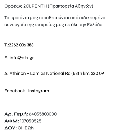
Ορφέως 201, ΡΕΝΤΗ (Πρακτορεία Αθηνών)
Τα προϊόντα μας τοποθετούνται από ειδικευμένα
συνεργεία της εταιρείας μας σε όλη την Ελλάδα.
T.:
2262 036 388
E.:
info@ctx.gr
Δ.:
Athinon – Lamias National Rd (58th km, 320 09
Facebook
Instagram
Αρ. Γεμή:
64055803000
ΑΦΜ:
107050525
ΔΟΥ:
ΘΗΒΩΝ