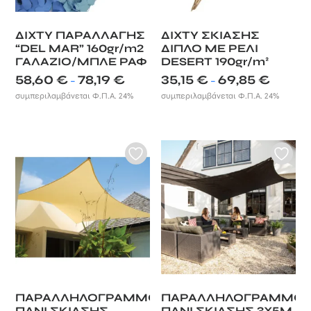
ΔΙΧΤΥ ΠΑΡΑΛΛΑΓΗΣ
ΔΙΧΤΥ ΣΚΙΑΣΗΣ
“DEL MAR” 160gr/m2
ΔΙΠΛΟ ΜΕ ΡΕΛΙ
ΓΑΛΑΖΙΟ/ΜΠΛΕ ΡΑΦ
DESERT 190gr/m²
Price
Price
58,60
€
78,19
€
35,15
€
69,85
€
–
–
range:
range:
συμπεριλαμβάνεται Φ.Π.Α. 24%
συμπεριλαμβάνεται Φ.Π.Α. 24%
58,60 €
35,15 €
through
through
78,19 €
69,85 €
ΠΑΡΑΛΛΗΛΟΓΡΑΜΜΟ
ΠΑΡΑΛΛΗΛΟΓΡΑΜΜΟ
ΠΑΝΙ ΣΚΙΑΣΗΣ
ΠΑΝΙ ΣΚΙΑΣΗΣ 3X5M