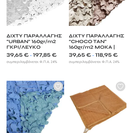
ΔΙΧΤΥ ΠΑΡΑΛΛΑΓΗΣ
ΔΙΧΤΥ ΠΑΡΑΛΛΑΓΗΣ
“URBAN” 160gr/m2
“CHOCO TAN”
ΓΚΡΙ/ΛΕΥΚΟ
160gr/m2 ΜΟΚΑ |
ΚΑΦΕ
Price
Price
39,65
€
197,85
€
39,65
€
118,95
€
–
–
range:
range:
συμπεριλαμβάνεται Φ.Π.Α. 24%
συμπεριλαμβάνεται Φ.Π.Α. 24%
39,65 €
39,65 €
through
through
197,85 €
118,95 €