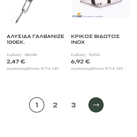
ΑΛΥΣΙΔΑ ΓΑΛΒΑΝΙΖΕ
ΚΡΙΚΟΣ ΒΙΔΩΤΟΣ
100ΕΚ.
INOX
Κωδικός:
3456346
Κωδικός:
754754
2,47
€
6,92
€
συμπεριλαμβάνεται Φ.Π.Α. 24%
συμπεριλαμβάνεται Φ.Π.Α. 24%
1
2
3