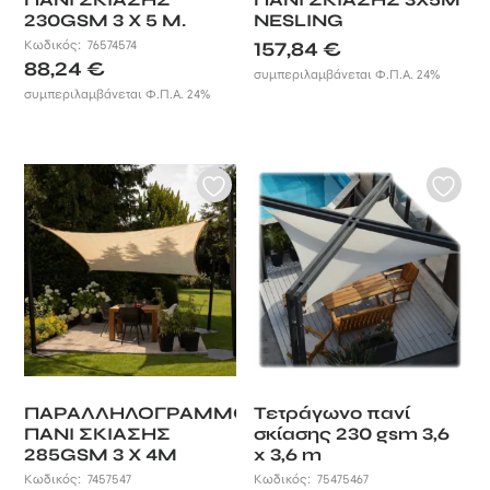
230GSM 3 X 5 M.
NESLING
Κωδικός:
76574574
157,84
€
88,24
€
συμπεριλαμβάνεται Φ.Π.Α. 24%
συμπεριλαμβάνεται Φ.Π.Α. 24%
ΠΑΡΑΛΛΗΛΟΓΡΑΜΜΟ
Τετράγωνο πανί
ΠΑΝΙ ΣΚΙΑΣΗΣ
σκίασης 230 gsm 3,6
285GSM 3 X 4M
x 3,6 m
NESLING
Κωδικός:
7457547
Κωδικός:
75475467