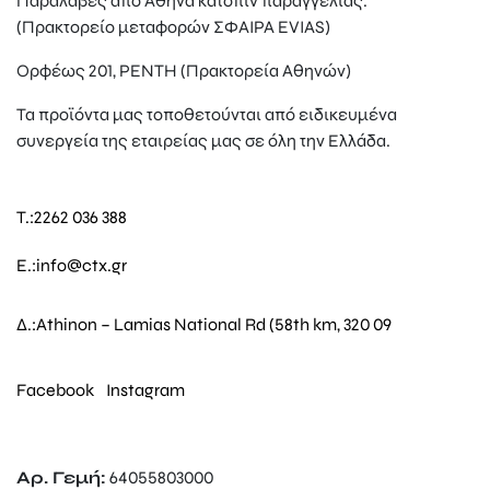
Παραλαβές από Αθήνα κατόπιν παραγγελίας.
(Πρακτορείο μεταφορών ΣΦΑΙΡΑ EVIAS)
Ορφέως 201, ΡΕΝΤΗ (Πρακτορεία Αθηνών)
Τα προϊόντα μας τοποθετούνται από ειδικευμένα
συνεργεία της εταιρείας μας σε όλη την Ελλάδα.
T.:
2262 036 388
E.:
info@ctx.gr
Δ.:
Athinon – Lamias National Rd (58th km, 320 09
Facebook
Instagram
Αρ. Γεμή:
64055803000