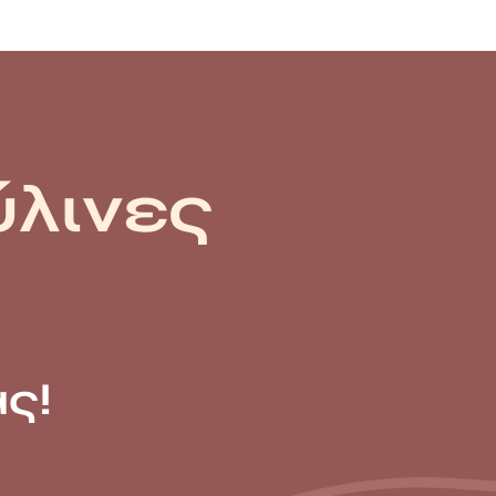
ύλινες
ς!