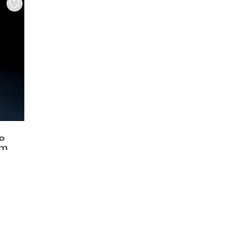
ο
mm
ce
ge:
,20 €
rough
,00 €