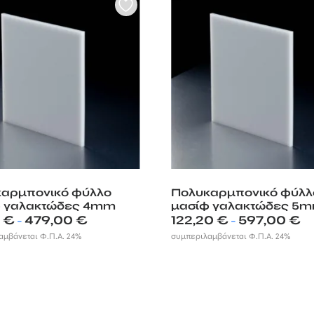
αρμπονικό φύλλο
Πολυκαρμπονικό φύλλ
φ γαλακτώδες 4mm
μασίφ γαλακτώδες 5
Price
Pri
0
€
479,00
€
122,20
€
597,00
€
–
–
range:
ran
αμβάνεται Φ.Π.Α. 24%
συμπεριλαμβάνεται Φ.Π.Α. 24%
97,80 €
122
through
th
479,00 €
597