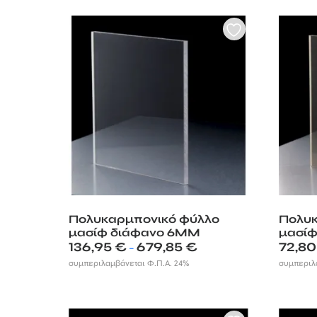
234,90 €
Πολυκαρμπονικό φύλλο
Πολυκ
μασίφ διάφανο 6MM
μασί
Price
136,95
€
679,85
€
72,8
–
range:
συμπεριλαμβάνεται Φ.Π.Α. 24%
συμπεριλ
136,95 €
through
679,85 €