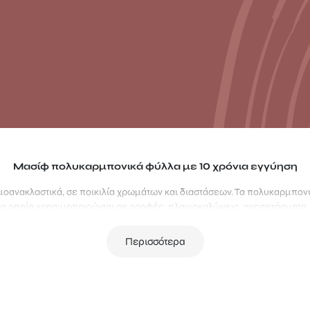
Μασίφ πολυκαρμπονικά φύλλα με 10 χρόνια εγγύηση
οανακλαστικά, σε ποικιλία χρωμάτων και διαστάσεων. Τα πολυκαρμπονι
τα οποία χρησιμοποιούνται σε οροφές, πλαγιοκαλύψεις, ηχοπετάσματα
Περισσότερα
μπονικά φύλλα φέρουν διπλή ασπίδα προστασίας UV, διατίθενται σε 3
ερό και φιμέ), και 5 διαφορετικά πάχη (2mm, 3mm, 4mm, 5mm, 6mm).
με με 10 χρόνια εγγύηση. Η εγγύηση αυτή καλύπτει τον αποχρωματισμό
ας και τη μείωση της αντοχής των φύλλων στις μηχανικές καταπονήσει