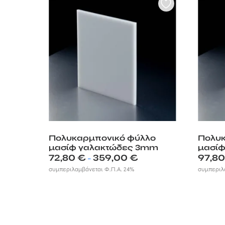
Πολυκαρμπονικό φύλλο
Πολυκ
μασίφ γαλακτώδες 3mm
μασί
Price
72,80
€
359,00
€
97,8
–
range:
συμπεριλαμβάνεται Φ.Π.Α. 24%
συμπεριλ
72,80 €
through
359,00 €