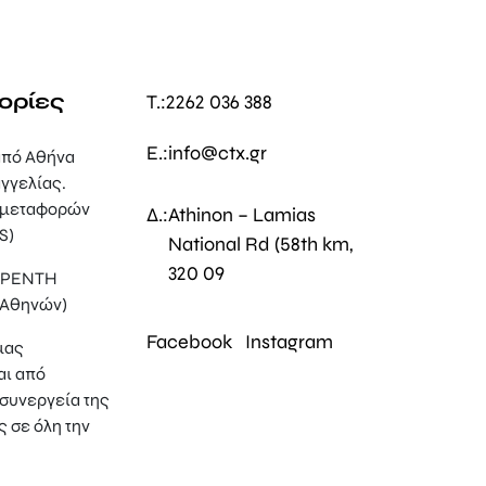
ορίες
T.:
2262 036 388
E.:
info@ctx.gr
πό Αθήνα
γγελίας.
 μεταφορών
Δ.:
Athinon – Lamias
S)
National Rd (58th km,
320 09
, ΡΕΝΤΗ
 Αθηνών)
Facebook
Instagram
μας
αι από
συνεργεία της
ς σε όλη την