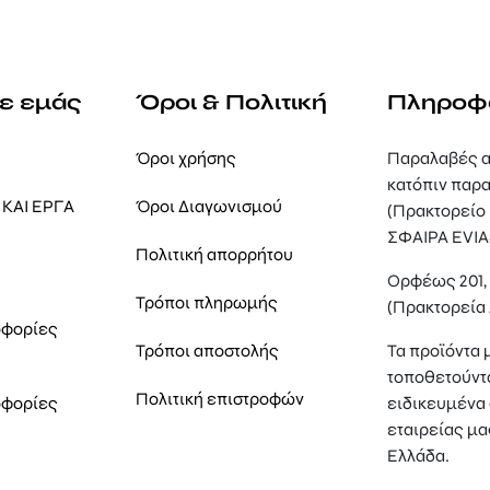
με εμάς
Όροι & Πολιτική
Πληροφ
Όροι χρήσης
Παραλαβές α
κατόπιν παρα
ΚΑΙ ΕΡΓΑ
Όροι Διαγωνισμού
(Πρακτορείο
ΣΦΑΙΡΑ EVIA
Πολιτική απορρήτου
Ορφέως 201
Τρόποι πληρωμής
(Πρακτορεία
οφορίες
Τρόποι αποστολής
Τα προϊόντα 
τοποθετούντ
Πολιτική επιστροφών
οφορίες
ειδικευμένα 
εταιρείας μα
Ελλάδα.