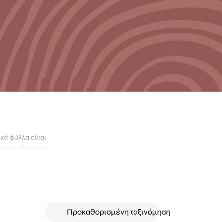
κά φύλλα είναι
, ανεμοθωράκια
 αποχρώσεις
, τη μείωση της
ς.