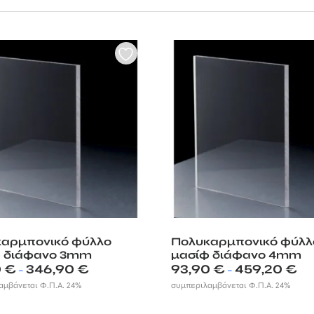
α στην εγκατάσταση, με εγγυημένη ποιότητα και αποτελεσματικότητα, τ
 καλύψουν όχι μόνο κάθε χώρο αλλά και κάθε σας ανάγκη.
αρμπονικό φύλλο
Πολυκαρμπονικό φύλλ
φ διάφανο 3mm
μασίφ διάφανο 4mm
Price
Pric
0
€
346,90
€
93,90
€
459,20
€
–
–
range:
ran
αμβάνεται Φ.Π.Α. 24%
συμπεριλαμβάνεται Φ.Π.Α. 24%
69,50 €
93,9
through
thr