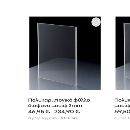
Ανθεκτικά, εύκολ
φύλλα μπορούν να
Πολυκαρμπονικό φύλλο
Πολυκ
διάφανο μασίφ 2mm
μασί
Price
46,95
€
234,90
€
69,5
–
range:
συμπεριλαμβάνεται Φ.Π.Α. 24%
συμπεριλ
46,95 €
through