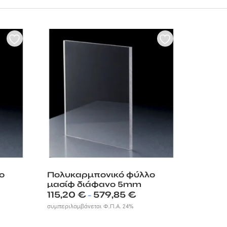
α πολυκαρμπονικά
ο
Πολυκαρμπονικό φύλλο
μασίφ διάφανο 5mm
e
Price
115,20
€
579,85
€
–
ge:
range:
συμπεριλαμβάνεται Φ.Π.Α. 24%
0 €
115,20 €
ough
through