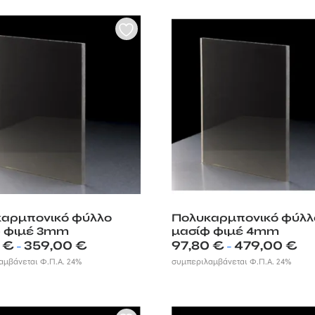
346,90 €
459
αρμπονικό φύλλο
Πολυκαρμπονικό φύλλ
φ φιμέ 3mm
μασίφ φιμέ 4mm
Price
Pric
0
€
359,00
€
97,80
€
479,00
€
–
–
range:
rang
αμβάνεται Φ.Π.Α. 24%
συμπεριλαμβάνεται Φ.Π.Α. 24%
72,80 €
97,8
through
thr
359,00 €
479,