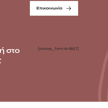
Επικοινωνία
ή στο
[mc4wp_form id=18627]
ς