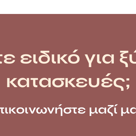
ε ειδικό για ξ
κατασκευές;
πικοινωνήστε μαζί μα