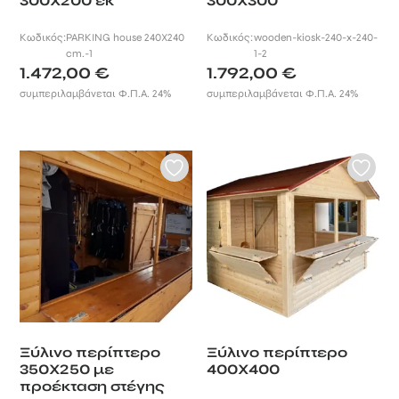
300Χ200 εκ
300Χ300
Κωδικός:
PARKING house 240X240
Κωδικός:
wooden-kiosk-240-x-240-
cm.-1
1-2
1.472,00
€
1.792,00
€
συμπεριλαμβάνεται Φ.Π.Α. 24%
συμπεριλαμβάνεται Φ.Π.Α. 24%
Ξύλινο περίπτερο
Ξύλινο περίπτερο
350Χ250 με
400Χ400
προέκταση στέγης