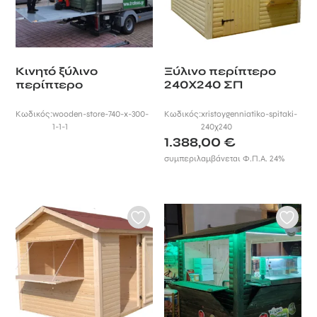
Κινητό ξύλινο
Ξύλινο περίπτερο
περίπτερο
240Χ240 ΣΠ
Κωδικός:
wooden-store-740-x-300-
Κωδικός:
xristoygenniatiko-spitaki-
1-1-1
240χ240
1.388,00
€
συμπεριλαμβάνεται Φ.Π.Α. 24%