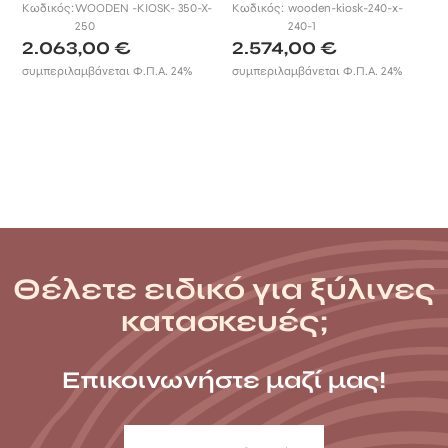
Κωδικός:
WOODEN -KIOSK- 350-X-
Κωδικός:
wooden-kiosk-240-x-
250
240-1
2.063,00
€
2.574,00
€
συμπεριλαμβάνεται Φ.Π.Α. 24%
συμπεριλαμβάνεται Φ.Π.Α. 24%
Θέλετε ειδικό για ξύλινες
κατασκευές;
Επικοινωνήστε μαζί μας!