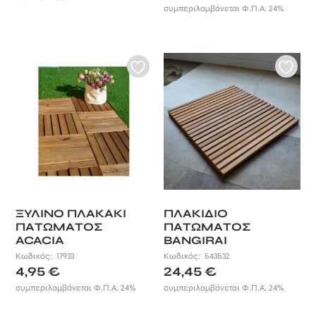
6,85 €
συμπεριλαμβάνεται Φ.Π.Α. 24%
φθορά που έχει ως αποτέλεσμα η
through
συνεχής έκθεση στην υπεριώδη
34,80 €
ακτινοβολία του μεσογειακού
ήλιου.
ΞΥΛΙΝO ΠΛΑΚΑΚΙ
ΠΛΑΚΙΔΙΟ
ΠΑΤΩΜΑΤΟΣ
ΠΑΤΩΜΑΤΟΣ
ACACIA
BANGIRAI
Κωδικός:
17933
Κωδικός:
543532
4,95
€
24,45
€
συμπεριλαμβάνεται Φ.Π.Α. 24%
συμπεριλαμβάνεται Φ.Π.Α. 24%