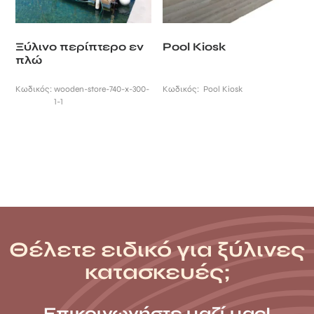
Ξύλινο περίπτερο εν
Pool Κiosk
πλώ
Κωδικός:
wooden-store-740-x-300-
Κωδικός:
Pool Κiosk
1-1
Θέλετε ειδικό για ξύλινες
κατασκευές;
Επικοινωνήστε μαζί μας!