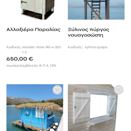
Αλλαξιέρα Παραλίας
Ξύλινος πύργος
ναυαγοσώστη
Κωδικός:
wooden-store-740-x-300-
Κωδικός:
xylinos-pyrgos
1-3
650,00
€
συμπεριλαμβάνεται Φ.Π.Α. 24%