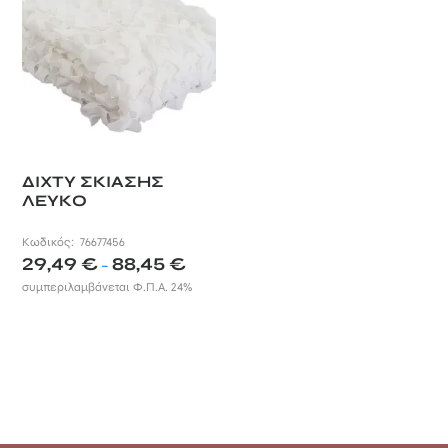
ΔΙΧΤΥ ΣΚΙΑΣΗΣ
ΛΕΥΚΟ
Κωδικός:
76677456
Price
29,49
€
88,45
€
–
range:
συμπεριλαμβάνεται Φ.Π.Α. 24%
29,49 €
through
88,45 €