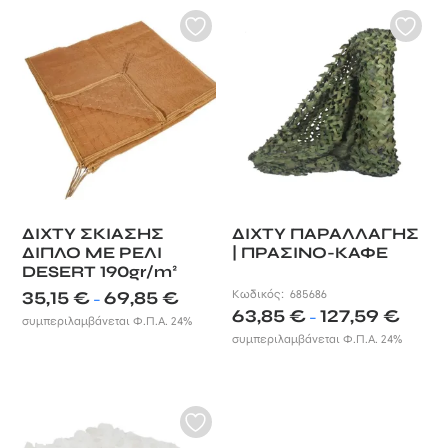
ΔΙΧΤΥ ΣΚΙΑΣΗΣ
ΔΙΧΤΥ ΠΑΡΑΛΛΑΓΗΣ
ΔΙΠΛΟ ΜΕ ΡΕΛΙ
| ΠΡΑΣΙΝΟ-ΚΑΦΕ
DESERT 190gr/m²
Price
35,15
€
69,85
€
Κωδικός:
685686
–
Price
range:
63,85
€
127,59
€
–
συμπεριλαμβάνεται Φ.Π.Α. 24%
range:
35,15 €
συμπεριλαμβάνεται Φ.Π.Α. 24%
63,85 €
through
throug
69,85 €
127,59 €