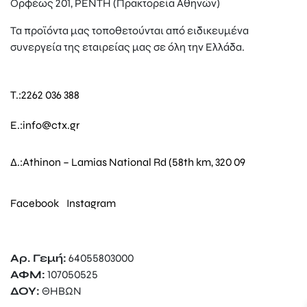
Ορφέως 201, ΡΕΝΤΗ (Πρακτορεία Αθηνών)
Τα προϊόντα μας τοποθετούνται από ειδικευμένα
συνεργεία της εταιρείας μας σε όλη την Ελλάδα.
T.:
2262 036 388
E.:
info@ctx.gr
Δ.:
Athinon – Lamias National Rd (58th km, 320 09
Facebook
Instagram
Αρ. Γεμή:
64055803000
ΑΦΜ:
107050525
ΔΟΥ:
ΘΗΒΩΝ