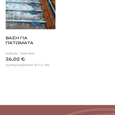
ΒΑΣΗ ΓΙΑ
ΠΑΤΩΜΑΤΑ
Κωδικός:
base-floor
26,02
€
συμπεριλαμβάνεται Φ.Π.Α. 24%