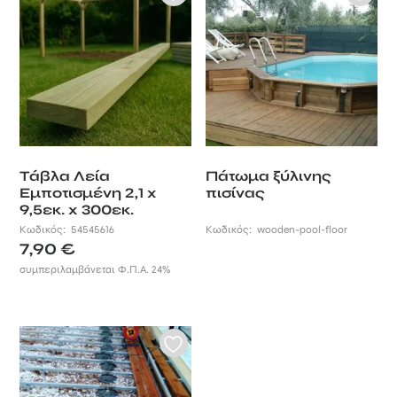
Τάβλα Λεία
Πάτωμα ξύλινης
Εμποτισμένη 2,1 x
πισίνας
9,5εκ. x 300εκ.
Κωδικός:
54545616
Κωδικός:
wooden-pool-floor
7,90
€
συμπεριλαμβάνεται Φ.Π.Α. 24%