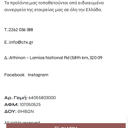
Τα προϊόντα μας τοποθετούνται από ειδικευμένα
συνεργεία της εταιρείας μας σε όλη την Ελλάδα.
T.:
2262 036 388
E.:
info@ctx.gr
Δ.:
Athinon – Lamias National Rd (58th km, 320 09
Facebook
Instagram
Αρ. Γεμή:
64055803000
ΑΦΜ:
107050525
ΔΟΥ:
ΘΗΒΩΝ
All rights reserved.