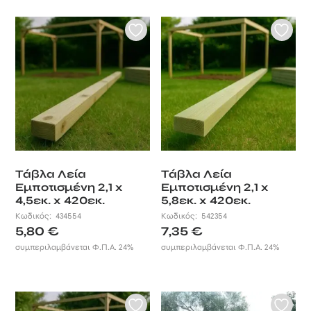
Τάβλα Λεία
Τάβλα Λεία
Εμποτισμένη 2,1 x
Εμποτισμένη 2,1 x
4,5εκ. x 420εκ.
5,8εκ. x 420εκ.
Κωδικός:
434554
Κωδικός:
542354
5,80
€
7,35
€
συμπεριλαμβάνεται Φ.Π.Α. 24%
συμπεριλαμβάνεται Φ.Π.Α. 24%