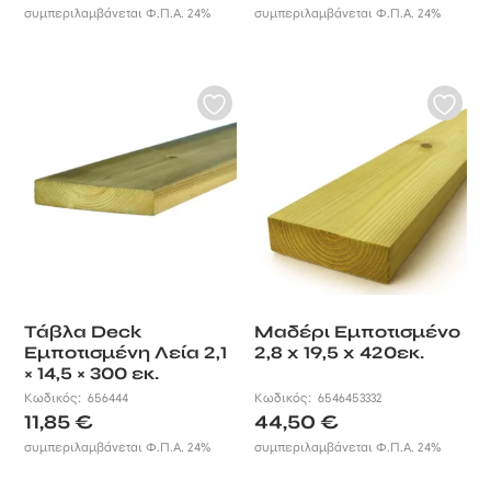
πεύκη και διατίθενται με
συμπεριλαμβάνεται Φ.Π.Α. 24%
συμπεριλαμβάνεται Φ.Π.Α. 24%
διαφορετικές υφές (λείες ή με
αυλακώσεις), για να επιλέξετε αυτό
που θα σας προσφέρει το
αισθητικό αποτέλεσμα που
επιθυμείτε.
Επιλέξτε εσείς το χρώμα και τις
διαστάσεις και δείτε τον εξωτερικό
σας χώρο να μεταμορφώνεται σε
μια όαση χαλάρωσης που μπορείτε
να επισκεφθείτε οποιαδήποτε ώρα
της μέρας.
Τάβλα Deck
Μαδέρι Eμποτισμένο
Εμποτισμένη Λεία 2,1
2,8 x 19,5 x 420εκ.
× 14,5 × 300 εκ.
Κωδικός:
656444
Κωδικός:
6546453332
11,85
€
44,50
€
συμπεριλαμβάνεται Φ.Π.Α. 24%
συμπεριλαμβάνεται Φ.Π.Α. 24%