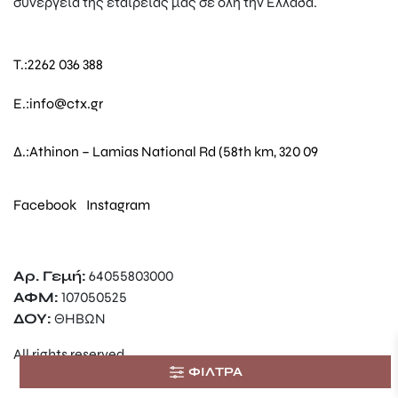
συνεργεία της εταιρείας μας σε όλη την Ελλάδα.
T.:
2262 036 388
E.:
info@ctx.gr
Δ.:
Athinon – Lamias National Rd (58th km, 320 09
Facebook
Instagram
Αρ. Γεμή:
64055803000
ΑΦΜ:
107050525
ΔΟΥ:
ΘΗΒΩΝ
All rights reserved.
ΦΙΛΤΡΑ