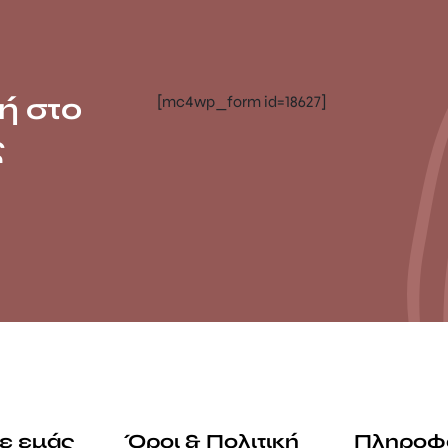
ή στο
[mc4wp_form id=18627]
ς
με εμάς
Όροι & Πολιτική
Πληροφ