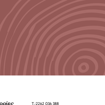
ορίες
T.:
2262 036 388