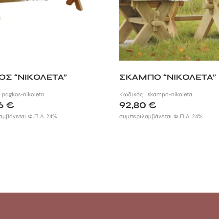
ΟΣ “ΝΙΚΟΛΕΤΑ”
ΣΚΑΜΠΟ “ΝΙΚΟΛΕΤΑ”
:
pagkos-nikoleta
Κωδικός:
skampo-nikoleta
56
€
92,80
€
αμβάνεται Φ.Π.Α. 24%
συμπεριλαμβάνεται Φ.Π.Α. 24%