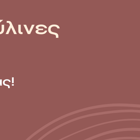
ύλινες
ς!