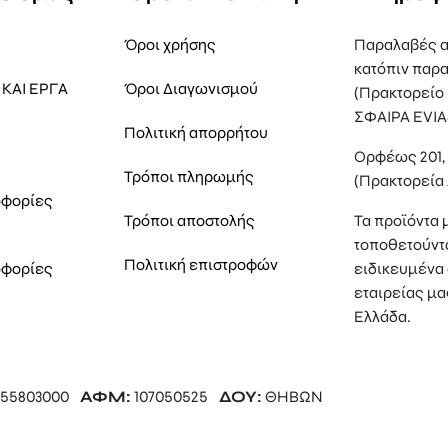
Όροι χρήσης
Παραλαβές α
κατόπιν παρα
ΚΑΙ ΕΡΓΑ
Όροι Διαγωνισμού
(Πρακτορείο
ΣΦΑΙΡΑ EVIA
Πολιτική απορρήτου
Ορφέως 201
Τρόποι πληρωμής
(Πρακτορεία
οφορίες
Τρόποι αποστολής
Τα προϊόντα 
τοποθετούντ
Πολιτική επιστροφών
οφορίες
ειδικευμένα 
εταιρείας μα
Ελλάδα.
55803000
ΑΦΜ:
107050525
ΔΟΥ:
ΘΗΒΩΝ