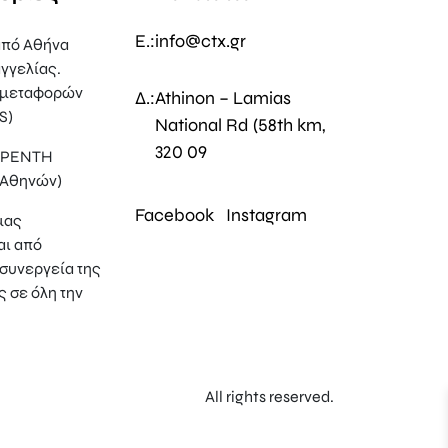
E.:
info@ctx.gr
πό Αθήνα
γγελίας.
 μεταφορών
Δ.:
Athinon – Lamias
S)
National Rd (58th km,
320 09
, ΡΕΝΤΗ
 Αθηνών)
Facebook
Instagram
μας
αι από
συνεργεία της
ς σε όλη την
All rights reserved.