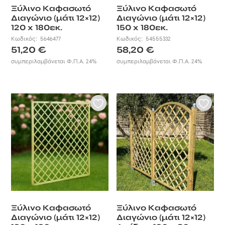
φθορά του
Ξύλινο Καφασωτό
Ξύλινο Καφασωτό
Διαγώνιο (μάτι 12×12)
Διαγώνιο (μάτι 12×12)
χρόνου. Οι
120 x 180εκ.
150 x 180εκ.
διαστάσεις και το
χρώμα
Κωδικός:
5646477
Κωδικός:
54555332
51,20
€
58,20
€
διαμορφώνονται
αντίστοιχα με τις
συμπεριλαμβάνεται Φ.Π.Α. 24%
συμπεριλαμβάνεται Φ.Π.Α. 24%
ανάγκες και τον
χαρακτήρα του
χώρου σας είτε
από εσάς, είτε
απευθείας από
εμάς, ώστε να
είναι έτοιμα για
τοποθέτηση
αμέσως μόλις τα
παραλάβετε.
Έτσι, μπορείτε να
είστε σίγουροι
πως όποιες και
Ξύλινο Καφασωτό
Ξύλινο Καφασωτό
αν είναι οι
Διαγώνιο (μάτι 12×12)
Διαγώνιο (μάτι 12×12)