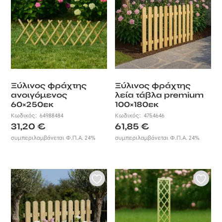
φυτών σας, η
σκίαση ή ακόμα
και η διακόσμηση
του εξωτερικού
σας χώρου, είναι
μόνο μερικές
από τις ανάγκες
που τα είδη
Ξύλινος φράχτης
Ξύλινος φράχτης
περίφραξης
ανοιγόμενος
λεία τάβλα premium
έρχονται να
60×250εκ
100×180εκ
δώσουν τη λύση.
Κωδικός:
64988484
Κωδικός:
4754646
31,20
€
61,85
€
Σχεδιασμένα να
εξασφαλίζουν
συμπεριλαμβάνεται Φ.Π.Α. 24%
συμπεριλαμβάνεται Φ.Π.Α. 24%
ιδιωτικότητα και
να οριοθετούν, τα
είδη περίφραξης
έχουν τη δύναμη
να δώσουν
μοναδικό
χαρακτήρα στους
εξωτερικούς σας