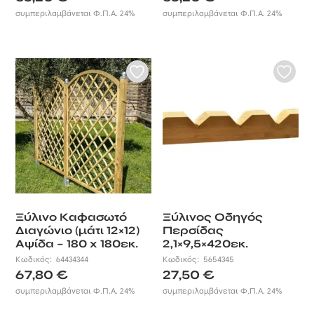
συμπεριλαμβάνεται Φ.Π.Α. 24%
συμπεριλαμβάνεται Φ.Π.Α. 24%
Ξύλινο Καφασωτό
Ξύλινος Οδηγός
Διαγώνιο (μάτι 12×12)
Περσίδας
Αψίδα – 180 x 180εκ.
2,1×9,5×420εκ.
Κωδικός:
64434344
Κωδικός:
5654345
67,80
€
27,50
€
συμπεριλαμβάνεται Φ.Π.Α. 24%
συμπεριλαμβάνεται Φ.Π.Α. 24%