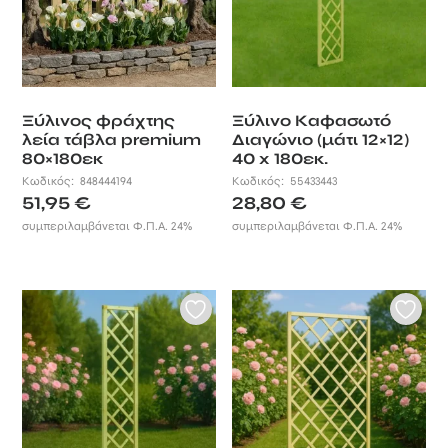
χώρους μέσα
από επιλογές
που δίνουν
έμφαση όχι μόνο
στην ποιότητα και
Ξύλινος φράχτης
Ξύλινο Καφασωτό
τη
λεία τάβλα premium
Διαγώνιο (μάτι 12×12)
λειτουργικότητα
80×180εκ
40 x 180εκ.
αλλά και το
Κωδικός:
848444194
Κωδικός:
55433443
προχωρημένο
51,95
€
28,80
€
design.
συμπεριλαμβάνεται Φ.Π.Α. 24%
συμπεριλαμβάνεται Φ.Π.Α. 24%
Η μεγάλη
ποικιλία σε
καφασωτά, ξύλινα
πάνελ
περίφραξης,
ξύλινους
φράχτες και
ξύλινα παρτέρια
που διαθέτει η
εταιρεία μας σας