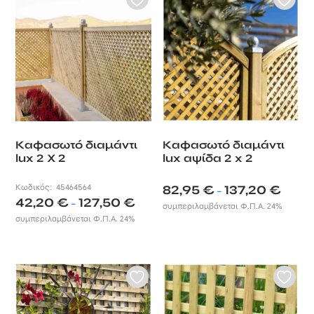
Καφασωτό διαμάντι
Καφασωτό διαμάντι
lux 2 X 2
lux αψίδα 2 x 2
Price
Κωδικός:
45464564
82,95
€
137,20
€
–
Price
42,20
€
127,50
€
range:
–
συμπεριλαμβάνεται Φ.Π.Α. 24%
range:
82,95 €
συμπεριλαμβάνεται Φ.Π.Α. 24%
42,20 €
throug
through
137,20 €
127,50 €