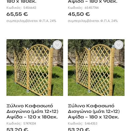
180 x 180εκ.
Αψίδα – 180 x 90εκ.
ανάγκες
οριοθέτησης του
Κωδικός:
5456643
Κωδικός:
65457744
χώρου σας, τα
65,55
€
45,50
€
είδη περίφραξης
συμπεριλαμβάνεται Φ.Π.Α. 24%
συμπεριλαμβάνεται Φ.Π.Α. 24%
που σας
προσφέρουμε
είναι
σχεδιασμένα για
να νιώθετε σαν
στο σπίτι σας,
ακόμα και όταν
βρίσκεστε έξω
από αυτό.
Ξύλινο Καφασωτό
Ξύλινο Καφασωτό
Διαγώνιο (μάτι 12×12)
Διαγώνιο (μάτι 12×12)
Αψίδα – 120 x 180εκ.
Αψίδα – 180 x 120εκ.
Κωδικός:
57474334
Κωδικός:
5464353
53,20
€
53,20
€