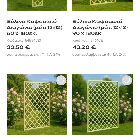
βοηθά να
οριοθετήσετε τον
εξωτερικό χώρο
Ξύλινο Καφασωτό
Ξύλινο Καφασωτό
του σπιτιού σας,
Διαγώνιο (μάτι 12×12)
Διαγώνιο (μάτι 12×12)
να τον
60 x 180εκ.
90 x 180εκ.
διαμορφώσετε
Κωδικός:
54554533
Κωδικός:
5464632
και να τον
33,50
€
43,20
€
διακοσμήσετε με
τρόπο που
συμπεριλαμβάνεται Φ.Π.Α. 24%
συμπεριλαμβάνεται Φ.Π.Α. 24%
ταιριάζει σε εσάς
και τις ανάγκες
σας.
Όλα τα προϊόντα,
προέρχονται από
φυσική
εμποτισμένη
ξυλεία και είναι
ανθεκτικά
απέναντι στα
καιρικά
φαινόμενα και τη