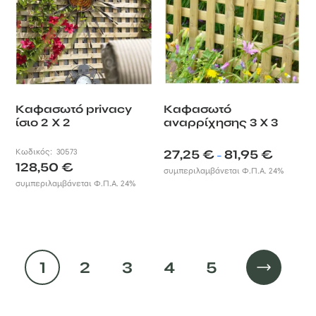
Καφασωτό privacy
Καφασωτό
ίσιο 2 X 2
αναρρίχησης 3 X 3
Price
Κωδικός:
30573
27,25
€
81,95
€
–
128,50
€
range:
συμπεριλαμβάνεται Φ.Π.Α. 24%
27,25 €
συμπεριλαμβάνεται Φ.Π.Α. 24%
through
81,95 €
1
2
3
4
5