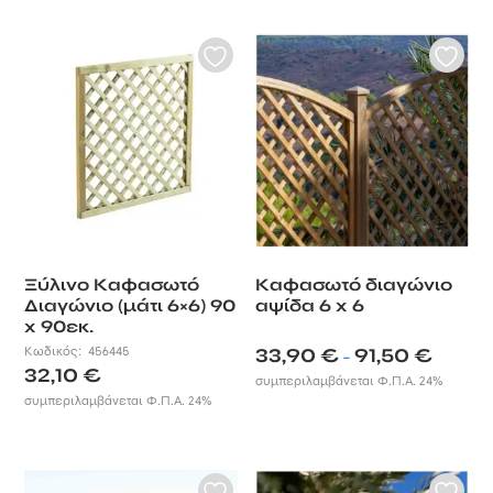
Ξύλινο Καφασωτό
Καφασωτό διαγώνιο
Διαγώνιο (μάτι 6×6) 90
αψίδα 6 x 6
x 90εκ.
Price
Κωδικός:
456445
33,90
€
91,50
€
–
32,10
€
range:
συμπεριλαμβάνεται Φ.Π.Α. 24%
33,90 €
συμπεριλαμβάνεται Φ.Π.Α. 24%
through
91,50 €