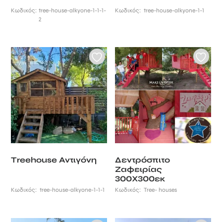
Κωδικός:
tree-house-alkyone-1-1-1-
Κωδικός:
tree-house-alkyone-1-1
2
Τreehouse Αντιγόνη
Δεντρόσπιτο
Ζαφειρίας
300Χ300εκ
Κωδικός:
tree-house-alkyone-1-1-1
Κωδικός:
Tree- houses