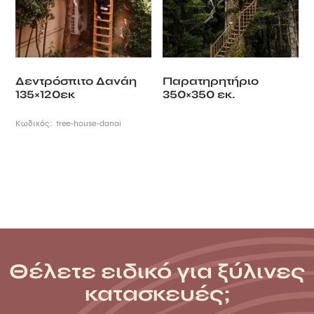
Δεντρόσπιτο Δανάη
Παρατηρητήριο
135×120εκ
350×350 εκ.
Κωδικός:
tree-house-danai
Θέλετε ειδικό για ξύλινες
κατασκευές;