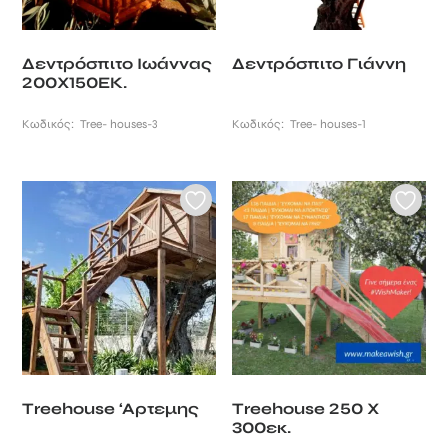
Δεντρόσπιτο Ιωάννας
Δεντρόσπιτο Γιάννη
200Χ150ΕΚ.
Κωδικός:
Tree- houses-3
Κωδικός:
Tree- houses-1
Τreehouse ‘Aρτεμης
Τreehouse 250 Χ
300εκ.