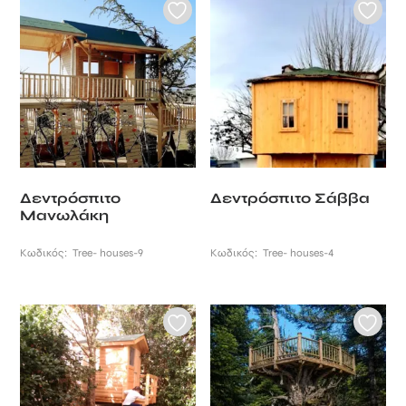
Δεντρόσπιτο
Δεντρόσπιτο Σάββα
Μανωλάκη
Κωδικός:
Tree- houses-9
Κωδικός:
Tree- houses-4