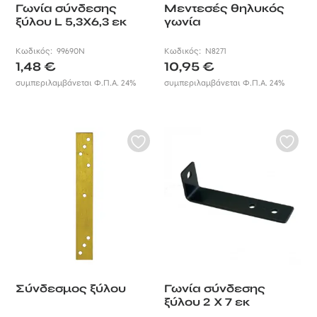
Γωνία σύνδεσης
Μεντεσές θηλυκός
ξύλου L 5,3X6,3 εκ
γωνία
Κωδικός:
99690N
Κωδικός:
N8271
1,48
€
10,95
€
συμπεριλαμβάνεται Φ.Π.Α. 24%
συμπεριλαμβάνεται Φ.Π.Α. 24%
Σύνδεσμος ξύλου
Γωνία σύνδεσης
ξύλου 2 X 7 εκ