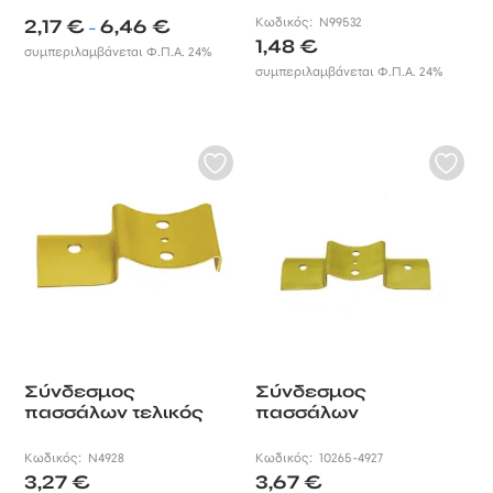
Price
2,17
€
6,46
€
Κωδικός:
N99532
–
range:
1,48
€
συμπεριλαμβάνεται Φ.Π.Α. 24%
2,17 €
συμπεριλαμβάνεται Φ.Π.Α. 24%
through
6,46 €
Σύνδεσμος
Σύνδεσμος
πασσάλων τελικός
πασσάλων
Κωδικός:
N4928
Κωδικός:
10265-4927
3,27
€
3,67
€