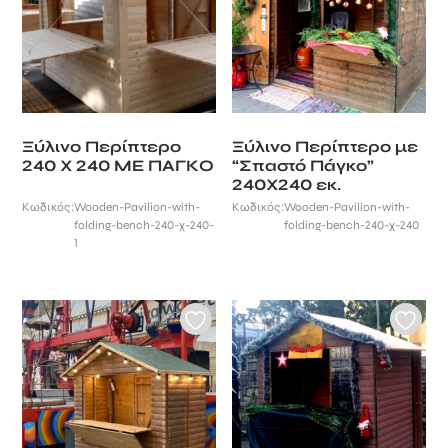
Ξύλινο Περίπτερο
Ξύλινο Περίπτερο με
240 Χ 240 ΜΕ ΠΑΓΚΟ
“Σπαστό Πάγκο”
240Χ240 εκ.
Κωδικός:
Wooden-Pavilion-with-
Κωδικός:
Wooden-Pavilion-with-
folding-bench-240-χ-240-
folding-bench-240-χ-240
1