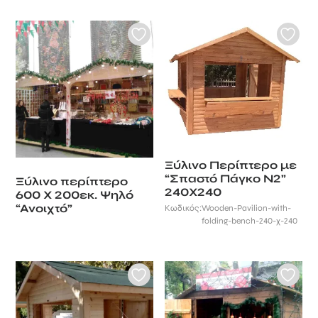
Ξύλινο Περίπτερο με
“Σπαστό Πάγκο N2”
Ξύλινο περίπτερο
240Χ240
600 Χ 200εκ. Ψηλό
“Ανοιχτό”
Κωδικός:
Wooden-Pavilion-with-
folding-bench-240-χ-240