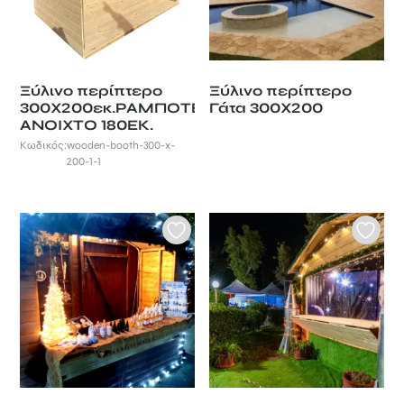
Ξύλινο περίπτερο
Ξύλινο περίπτερο
300Χ200εκ.ΡΑΜΠΟΤΕ
Γάτα 300Χ200
ΑΝΟΙΧΤΟ 180ΕΚ.
Κωδικός:
wooden-booth-300-x-
200-1-1