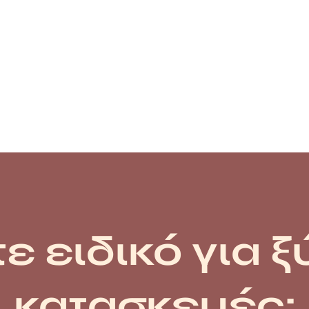
ε ειδικό για ξ
κατασκευές;