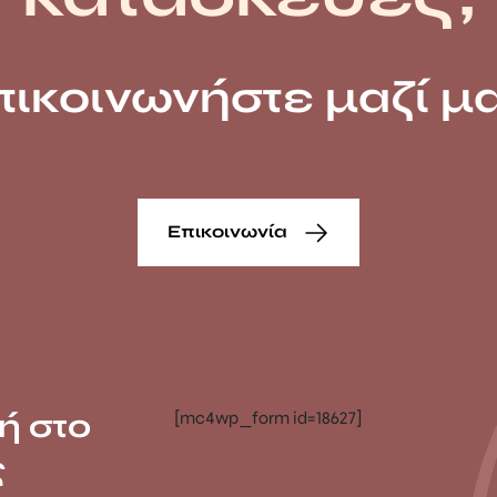
πικοινωνήστε μαζί μα
Επικοινωνία
ή στο
[mc4wp_form id=18627]
ς