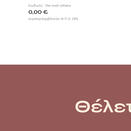
Κωδικός:
the-mall-athens
0,00
€
συμπεριλαμβάνεται Φ.Π.Α. 24%
Θέλετ