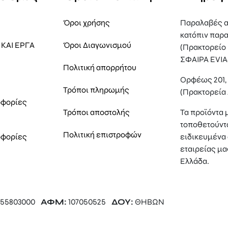
Όροι χρήσης
Παραλαβές α
κατόπιν παρα
ΚΑΙ ΕΡΓΑ
Όροι Διαγωνισμού
(Πρακτορείο
ΣΦΑΙΡΑ EVIA
Πολιτική απορρήτου
Ορφέως 201
Τρόποι πληρωμής
(Πρακτορεία
οφορίες
Τρόποι αποστολής
Τα προϊόντα 
τοποθετούντ
Πολιτική επιστροφών
οφορίες
ειδικευμένα 
εταιρείας μα
Ελλάδα.
55803000
ΑΦΜ:
107050525
ΔΟΥ:
ΘΗΒΩΝ