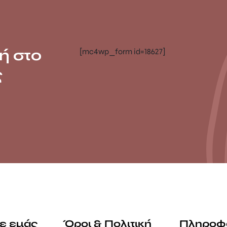
ή στο
[mc4wp_form id=18627]
ς
με εμάς
Όροι & Πολιτική
Πληροφ