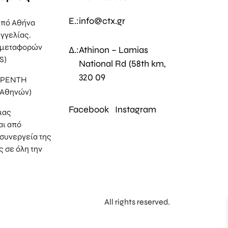
E.:
info@ctx.gr
πό Αθήνα
γγελίας.
 μεταφορών
Δ.:
Athinon – Lamias
S)
National Rd (58th km,
320 09
, ΡΕΝΤΗ
 Αθηνών)
Facebook
Instagram
μας
αι από
συνεργεία της
ς σε όλη την
All rights reserved.