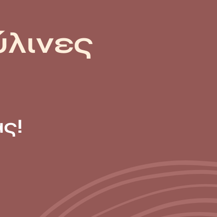
ύλινες
ς!