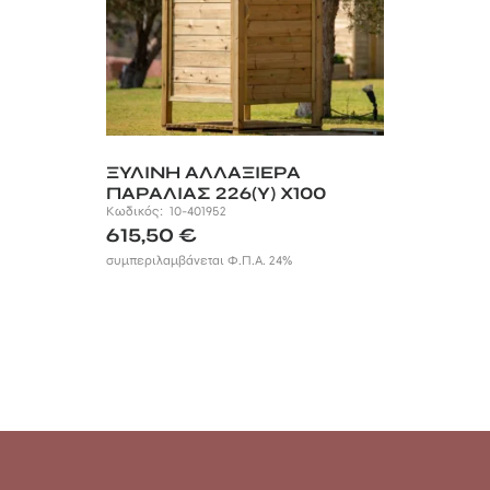
ΞΥΛΙΝΗ ΑΛΛΑΞΙΕΡΑ
ΠΑΡΑΛΙΑΣ 226(Y) X100
X100ΕΚ.
Κωδικός:
10-401952
615,50
€
συμπεριλαμβάνεται Φ.Π.Α. 24%