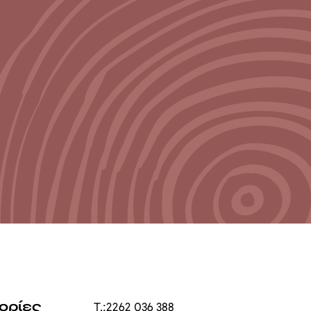
ορίες
T.:
2262 036 388