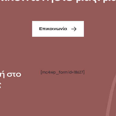
Επικοινωνία
ή στο
[mc4wp_form id=18627]
ς