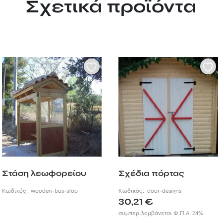
Σχετικά προϊόντα
Στάση λεωφορείου
Σχέδια πόρτας
Κωδικός:
wooden-bus-stop
Κωδικός:
door-designs
30,21
€
συμπεριλαμβάνεται Φ.Π.Α. 24%