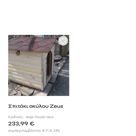
Σπιτάκι σκύλου Zeus
Κωδικός:
dogs-house-zeus
233,99
€
συμπεριλαμβάνεται Φ.Π.Α. 24%