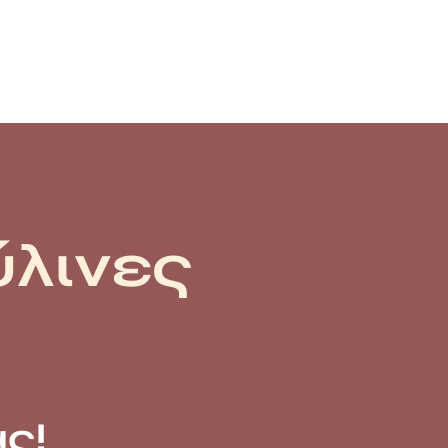
ύλινες
ς!