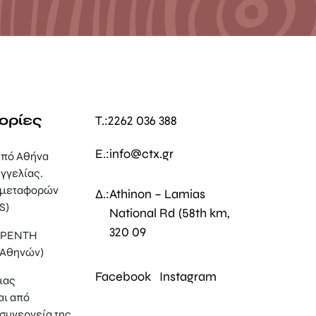
ορίες
T.:
2262 036 388
E.:
info@ctx.gr
πό Αθήνα
γγελίας.
 μεταφορών
Δ.:
Athinon – Lamias
S)
National Rd (58th km,
320 09
, ΡΕΝΤΗ
 Αθηνών)
Facebook
Instagram
μας
αι από
συνεργεία της