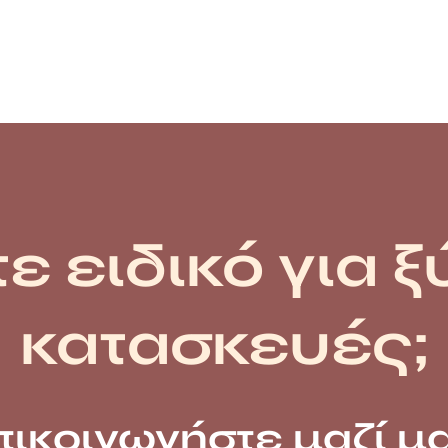
ε ειδικό για ξ
κατασκευές;
πικοινωνήστε μαζί μα