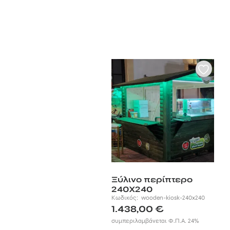
Ξύλινο περίπτερο
240Χ240
Κωδικός:
wooden-kiosk-240x240
1.438,00
€
συμπεριλαμβάνεται Φ.Π.Α. 24%