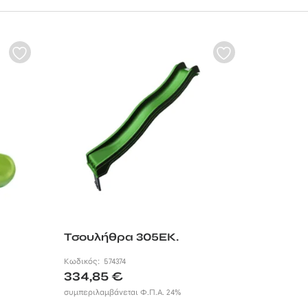
 δυνατότητα
ου δίνουν την
ή οι ανάγκες της
και είναι εύκολες
ησιμοποιώντας
,
κούνιες,
Τσουλήθρα 305ΕΚ.
Κωδικός:
574374
334,85
€
συμπεριλαμβάνεται Φ.Π.Α. 24%