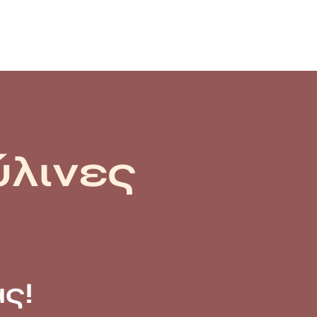
ύλινες
ς!