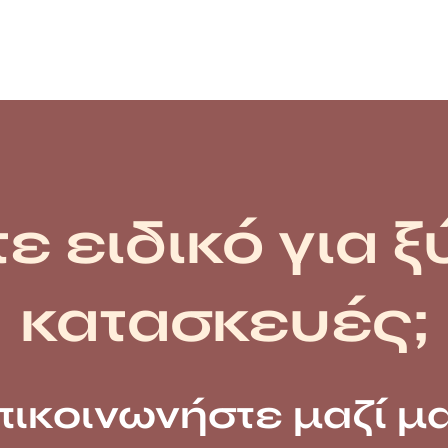
ε ειδικό για ξ
κατασκευές;
πικοινωνήστε μαζί μα