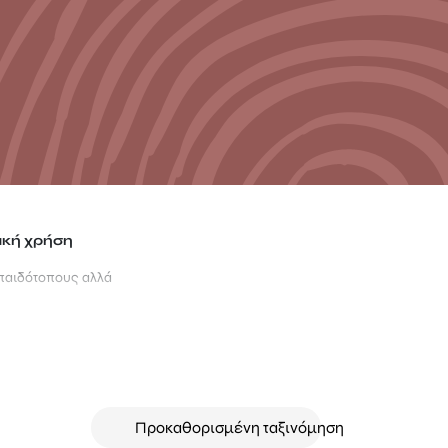
ακή χρήση
 παιδότοπους αλλά
 που είναι
 τους έρθει σε
ότητας και
θορά του χρόνου