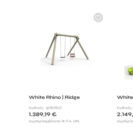
White Rhino | Ridge
White 
Κωδικός:
g2352f523
Κωδικός
1.389,19
€
2.149
συμπεριλαμβάνεται Φ.Π.Α. 24%
συμπεριλ