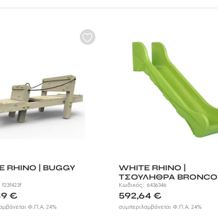
ευάζουμε
ξύλινες παιδικές χαρές
και
ξύλινους πύργους
με την
χεδιασμό και την κατασκευή τους με τα διαθέσιμα κουτιά εξαρτημάτων π
οσθέσετε επιπλέον κομμάτια καθώς ο αριθμός των παιδιών μεγαλώνει 
αυξάνονται. Οι κατασκευές παραδίδονται έτοιμες προς συναρμολόγηση 
ν απόλυτα ασφαλή χώρο παιχνιδιού και διασκέδασης για τα παιδιά χρ
πό την μεγάλη γκάμα από
ξύλινους πύργους,
δάπεδα ασφαλείας
αι τραμπάλες
στις καλύτερες τιμές της αγοράς.
E RHINO | BUGGY
WHITE RHINO |
ΤΣΟΥΛΗΘΡΑ BRONCO
:
f23f423f
Κωδικός:
6436346
49
€
592,64
€
αμβάνεται Φ.Π.Α. 24%
συμπεριλαμβάνεται Φ.Π.Α. 24%