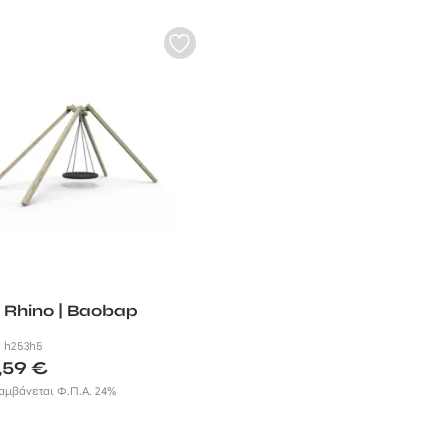
 Rhino | Baobap
:
h253h5
,59
€
αμβάνεται Φ.Π.Α. 24%