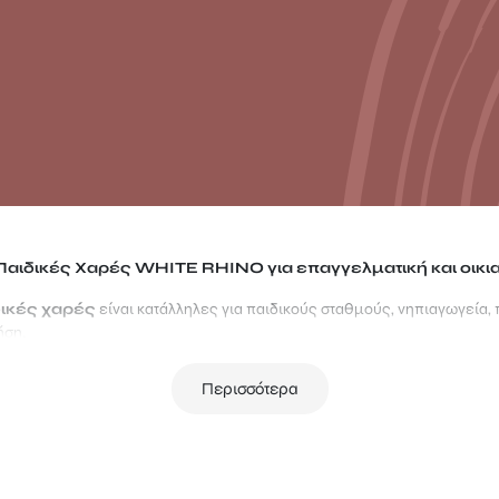
Παιδικές Χαρές WHITE RHINO για επαγγελματική και οικι
δικές χαρές
είναι κατάλληλες για παιδικούς σταθμούς, νηπιαγωγεία,
ήση.
οι
και
οι παιδικές χαρές
της ctx είναι κατασκευασμένες από ξυλεία
Περισσότερα
ά παράλληλα απόλυτα ασφαλής για παιδιά ακόμα και αν κάποιο κομμάτι
α τους.
ές μας προέρχονται από εμποτισμένη σκανδιναβική ξυλεία, αρίστης ποι
χής απέναντι στις εξωτερικές περιβαλλοντικές συνθήκες αλλά και τη φ