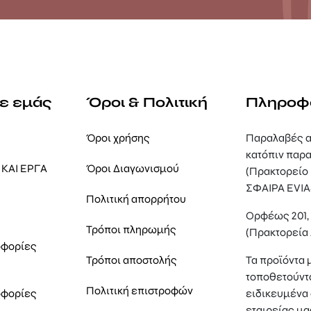
με εμάς
Όροι & Πολιτική
Πληροφ
Όροι χρήσης
Παραλαβές α
κατόπιν παρα
ΚΑΙ ΕΡΓΑ
Όροι Διαγωνισμού
(Πρακτορείο
ΣΦΑΙΡΑ EVIA
Πολιτική απορρήτου
Ορφέως 201
Τρόποι πληρωμής
(Πρακτορεία
οφορίες
Τρόποι αποστολής
Τα προϊόντα 
τοποθετούντ
Πολιτική επιστροφών
οφορίες
ειδικευμένα 
εταιρείας μα