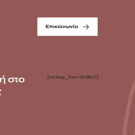
Επικοινωνία
ή στο
[mc4wp_form id=18627]
ς