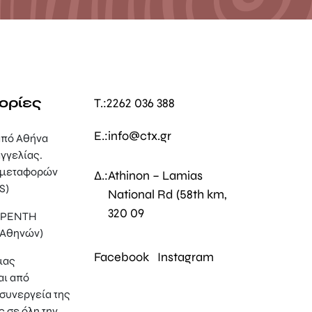
ορίες
T.:
2262 036 388
E.:
info@ctx.gr
πό Αθήνα
γγελίας.
 μεταφορών
Δ.:
Athinon – Lamias
S)
National Rd (58th km,
320 09
, ΡΕΝΤΗ
 Αθηνών)
Facebook
Instagram
μας
αι από
συνεργεία της
ς σε όλη την