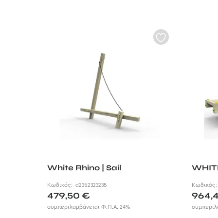
και της χρήσης.
Στην ctx κατασκ
ευελιξίας στον σ
δυνατότητα να πρ
επιχείρησης σας 
στην τοποθέτηση.
Δημιουργήστε ένα
προϊόντα μέσα α
τσουλήθρες κ
White Rhino | Sail
WHIT
Κωδικός:
d2352323235
Κωδικός
479,50
€
964,
συμπεριλαμβάνεται Φ.Π.Α. 24%
συμπεριλ