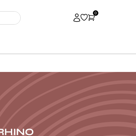
0
 RHINO