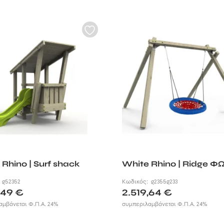
Rhino | Surf shack
White Rhino | Ridge Φ
:
g52352
Κωδικός:
g2355g233
,49
€
2.519,64
€
αμβάνεται Φ.Π.Α. 24%
συμπεριλαμβάνεται Φ.Π.Α. 24%