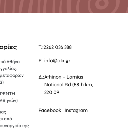
ορίες
T.:
2262 036 388
E.:
info@ctx.gr
πό Αθήνα
γγελίας.
 μεταφορών
Δ.:
Athinon – Lamias
S)
National Rd (58th km,
320 09
, ΡΕΝΤΗ
 Αθηνών)
Facebook
Instagram
μας
αι από
συνεργεία της