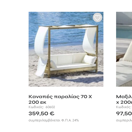
Καναπές παραλίας 70 X
Μαξιλ
200 εκ
x 200
Κωδικός:
60602
Κωδικός
359,50
€
97,5
συμπεριλαμβάνεται Φ.Π.Α. 24%
συμπεριλ