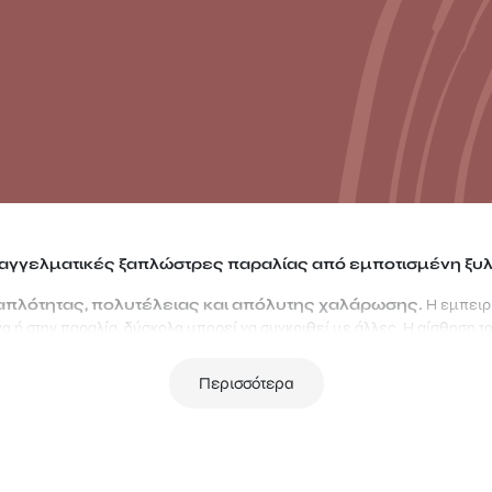
αγγελματικές ξαπλώστρες παραλίας από εμποτισμένη ξυλ
πλότητας, πολυτέλειας και απόλυτης χαλάρωσης.
Η εμπειρ
να ή στην παραλία, δύσκολα μπορεί να συγκριθεί με άλλες. Η αίσθηση τ
μό με τον ήχο της θάλασσας ή τη δροσιά της πισίνας είναι μια κατάστα
 μπορούσαν να απολαμβάνουν για ώρες.
Περισσότερα
ς παράγοντας που μπορεί να κάνει αυτή την εμπειρία ακόμα πιο μοναδ
ιο μέρος και αν βρίσκεστε, παραλία ή πισίνα, η ξαπλώστρα είναι το στο
καθορίσει την εμπειρία σας εκεί.