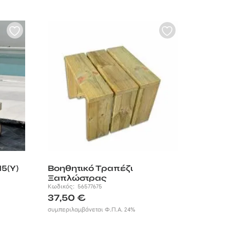
5(Υ)
Βοηθητικό Τραπέζι
Ξαπλώστρας
Κωδικός:
56577675
37,50
€
συμπεριλαμβάνεται Φ.Π.Α. 24%