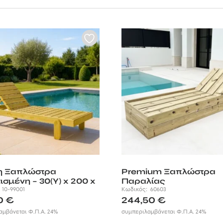
ραλίας θα κάνουν κάθε σας τέτοια στιγμή, αξέχαστη. Η κατασκευή του
κη τις καθιστά ανθεκτικές ακόμα και στις πιο δύσκολες συνθήκες, ενώ
ις κάνει αναπόσπαστο κομμάτι της εμπειρίας και του τοπίου.
τη μετακίνηση και με χαρακτηριστικά που τις κάνουν πιο λειτουργικές 
η Ξαπλώστρα
Premium Ξαπλώστρα
ισμένη – 30(Υ) x 200 x
Παραλίας
:
10-99001
Κωδικός:
60603
80
€
244,50
€
αμβάνεται Φ.Π.Α. 24%
συμπεριλαμβάνεται Φ.Π.Α. 24%