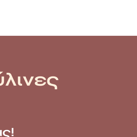
ύλινες
ς!