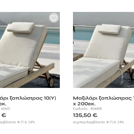
άρι ξαπλώστρας 10(Υ)
Μαξιλάρι ξαπλώστρας 1
εκ.
x 200εκ.
:
60601
Κωδικός:
404408
0
€
135,50
€
αμβάνεται Φ.Π.Α. 24%
συμπεριλαμβάνεται Φ.Π.Α. 24%