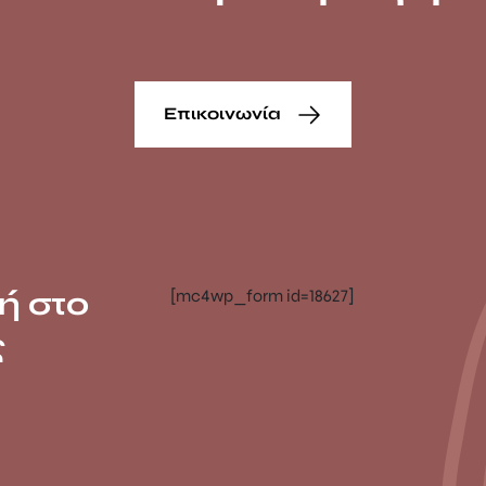
Επικοινωνία
ή στο
[mc4wp_form id=18627]
ς