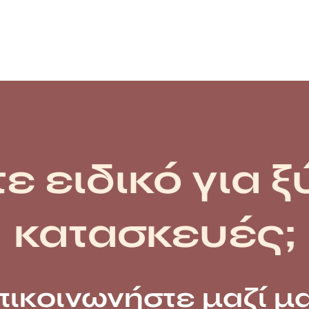
ε ειδικό για ξ
κατασκευές;
πικοινωνήστε μαζί μα