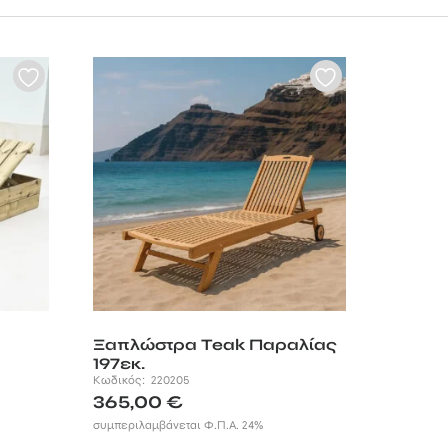
ς από εμποτισμένη
 ο έξυπνος
από ποτέ .
Ξαπλώστρα Teak Παραλίας
197εκ.
Κωδικός:
220205
365,00
€
συμπεριλαμβάνεται Φ.Π.Α. 24%