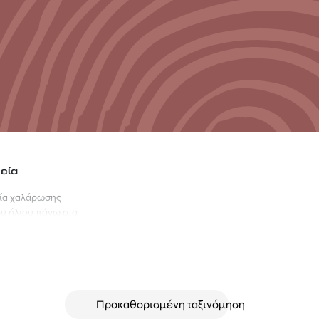
εία
ία χαλάρωσης
ου ήλιου πάνω στο
ση που οι
ική. Η
ιχείο που σε