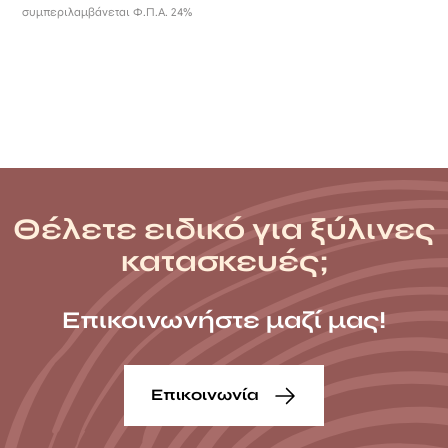
συμπεριλαμβάνεται Φ.Π.Α. 24%
μεγάλο χρονικό διάστημα χρήσης.
Με σχεδιασμό που ξεχωρίζει, η
ντουζιέρα παραλίας γίνεται μέρος
της εμπειρίας σας, είτε βρίσκεστε
σε εξωτερικό χώρο σπιτιού ή
παραθαλάσσιας επιχείρησης,
ενισχύοντας την αίσθηση
πολυτέλειας και της επαφής σας
με τη φύση.
Θέλετε ειδικό για ξύλινες
κατασκευές;
Επικοινωνήστε μαζί μας!
Επικοινωνία