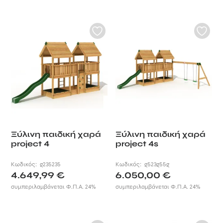
τους.
Ξύλινη παιδική χαρά
Ξύλινη παιδική χαρά
project 4
project 4s
Κωδικός:
g235235
Κωδικός:
g523g55g
4.649,99
€
6.050,00
€
συμπεριλαμβάνεται Φ.Π.Α. 24%
συμπεριλαμβάνεται Φ.Π.Α. 24%