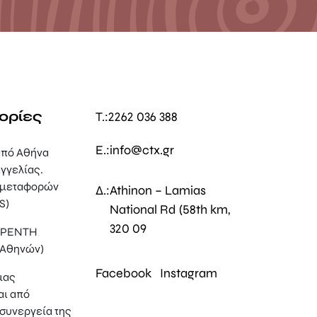
ορίες
T.:
2262 036 388
E.:
info@ctx.gr
πό Αθήνα
γγελίας.
 μεταφορών
Δ.:
Athinon – Lamias
S)
National Rd (58th km,
320 09
, ΡΕΝΤΗ
 Αθηνών)
Facebook
Instagram
μας
αι από
συνεργεία της