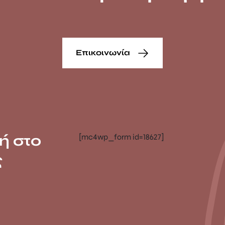
Επικοινωνία
ή στο
[mc4wp_form id=18627]
ς