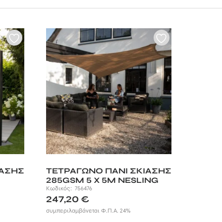
ο με
σε οποιοδήποτε
 χώρο εμφάνιση
5 ετών και
ετε στο χώρο σας
σε αυτόν τόσο
ΙΑΣΗΣ
ΤΕΤΡΑΓΩΝΟ ΠΑΝΙ ΣΚΙΑΣΗΣ
285GSM 5 X 5M NESLING
Κωδικός:
756476
247,20
€
συμπεριλαμβάνεται Φ.Π.Α. 24%