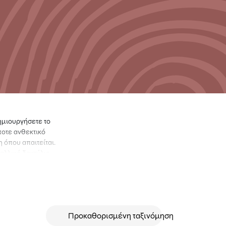
δημιουργήσετε το
ποτε ανθεκτικό
 όπου απαιτείται.
αλλικό δακτύλιο
ρουν μια
γωνα πανιά
αιχνιδιού, χώρους