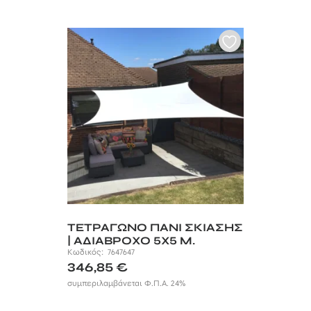
ΤΕΤΡΑΓΩΝΟ ΠΑΝΙ ΣΚΙΑΣΗΣ
| ΑΔΙΑΒΡΟΧΟ 5Χ5 Μ.
Κωδικός:
7647647
346,85
€
συμπεριλαμβάνεται Φ.Π.Α. 24%