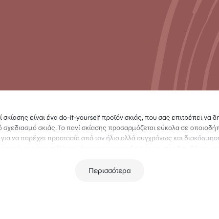
 σκίασης είναι ένα do-it-yourself προϊόν σκιάς, που σας επιτρέπει να 
ό σχεδιασμό σκιάς. Το πανί σκίασης προσαρμόζεται εύκολα σε οποιοδή
για να παρέχει προστασία από τον ήλιο αλλά συγχρόνως και διακόσμηση
μα σκίασης αποστέλλεται έτοιμο για εγκατάσταση και περιλαμβάνει μετ
η με το σπίτι, το κτίριο, το δέντρο ή την δοκό. Τα πανιά σκίασης προσφέ
κιάς για πατώματα, αίθρια, πισίνες, παιδότοπους, κάμπινγκ ή σε Τετρά
Περισσότερα
Ευελιξία και ακόμα μεγαλύτερη επιφάνεια κάλυψης!
 αποτελούν εξαιρετική λύση σκίασης για deck κήπων, πισίνες, χώρους π