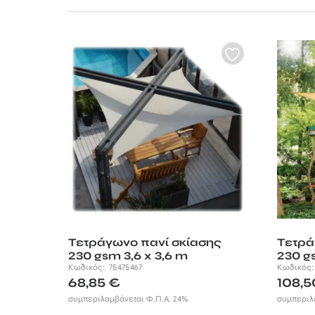
κάμπινγκ ή και γ
Το τετράγωνο παν
ενσωματωμένα με 
ανθεκτικό σημείο
που θα τον κάνει 
Τα διάτρητα τετρ
φτάνουν στο χώρο
Συνδυάστε πανιά 
έναν ξεχωριστό «
μοναδική όσο η α
Τετράγωνο πανί σκίασης
Τετρά
230 gsm 3,6 x 3,6 m
230 g
Κωδικός:
75475467
Κωδικός
68,85
€
108,
συμπεριλαμβάνεται Φ.Π.Α. 24%
συμπεριλ