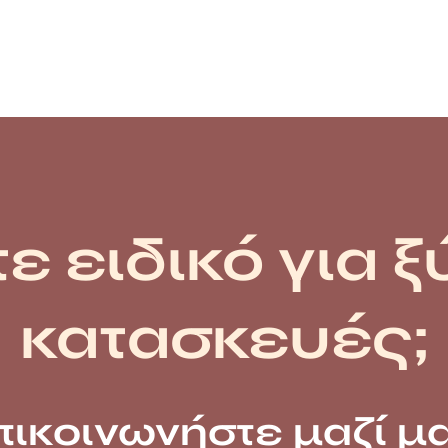
ε ειδικό για ξ
κατασκευές;
πικοινωνήστε μαζί μα