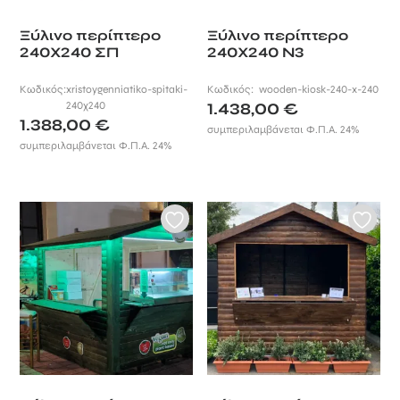
Ξύλινο περίπτερο
Ξύλινο περίπτερο
240Χ240 ΣΠ
240Χ240 Ν3
Κωδικός:
xristoygenniatiko-spitaki-
Κωδικός:
wooden-kiosk-240-x-240
240χ240
1.438,00
€
1.388,00
€
συμπεριλαμβάνεται Φ.Π.Α. 24%
συμπεριλαμβάνεται Φ.Π.Α. 24%