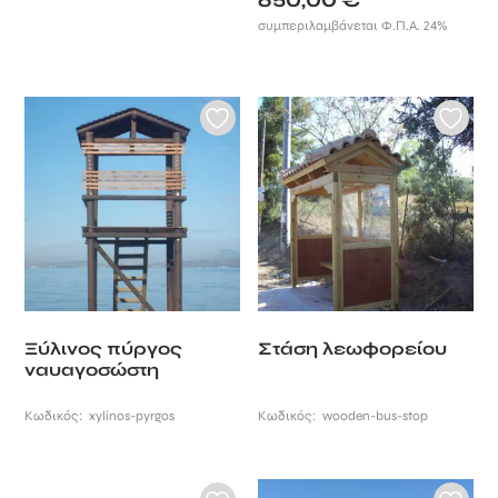
650,00
€
συμπεριλαμβάνεται Φ.Π.Α. 24%
Ξύλινος πύργος
Στάση λεωφορείου
ναυαγοσώστη
Κωδικός:
xylinos-pyrgos
Κωδικός:
wooden-bus-stop