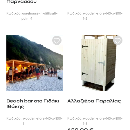
Παρνασσού
Κωδικός:
warehouse-in-difficult-
Κωδικός:
wooden-store-740-x-300-
point-1
1-2
Beach bar στο Γιδάκι
Αλλαξιέρα Παραλίας
Ιθάκης
Κωδικός:
wooden-store-740-x-300-
Κωδικός:
wooden-store-740-x-300-
1
1-3