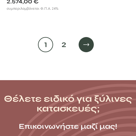
2.574,00
€
συμπεριλαμβάνεται Φ.Π.Α. 24%
1
2
Θέλετε ειδικό για ξύλινες
κατασκευές;
Επικοινωνήστε μαζί μας!