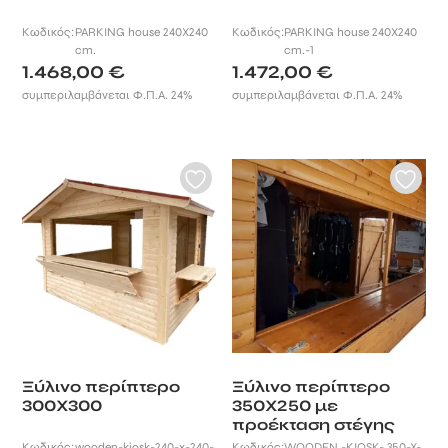
Κωδικός:
PARKING house 240X240
Κωδικός:
PARKING house 240X240
cm.
cm.-1
1.468,00
€
1.472,00
€
συμπεριλαμβάνεται Φ.Π.Α. 24%
συμπεριλαμβάνεται Φ.Π.Α. 24%
Ξύλινο περίπτερο
Ξύλινο περίπτερο
300Χ300
350Χ250 με
προέκταση στέγης
Κωδικός:
wooden-kiosk-240-x-240-
Κωδικός:
WOODEN -KIOSK- 350-X-