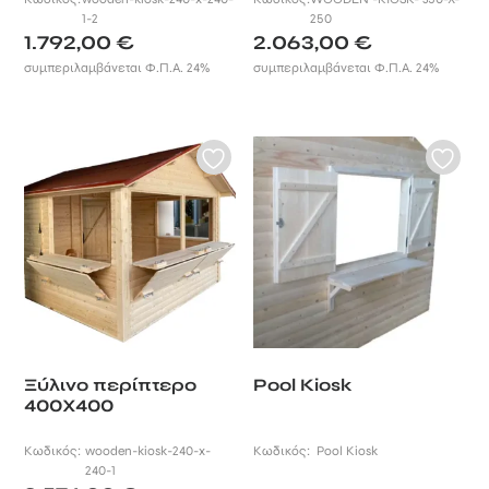
1-2
250
1.792,00
€
2.063,00
€
συμπεριλαμβάνεται Φ.Π.Α. 24%
συμπεριλαμβάνεται Φ.Π.Α. 24%
Ξύλινο περίπτερο
Pool Κiosk
400Χ400
Κωδικός:
wooden-kiosk-240-x-
Κωδικός:
Pool Κiosk
240-1