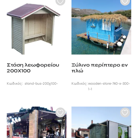
Στάση λεωφορείου
Ξύλινο περίπτερο εν
200Χ100
πλώ
Κωδικός:
stand-bus-200χ100-
Κωδικός:
wooden-store-740-x-300-
1-1