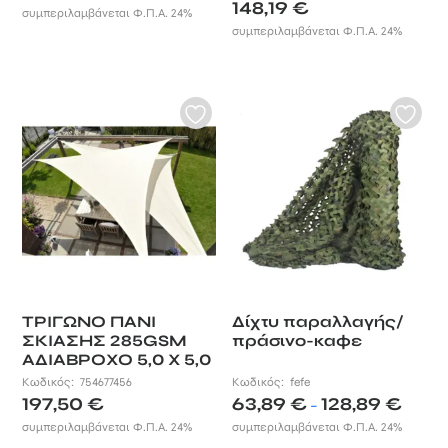
148,19
€
συμπεριλαμβάνεται Φ.Π.Α. 24%
επιθυμήσετε, ενώ η ποιότητα
συμπεριλαμβάνεται Φ.Π.Α. 24%
κατασκευής τους προσφέρει
διάρκεια ζωής έως και 3 χρόνια.
ΤΡΙΓΩΝΟ ΠΑΝΙ
Δίχτυ παραλλαγής/
ΣΚΙΑΣΗΣ 285GSM
πράσινο-καφε
ΑΔΙΑΒΡΟΧΟ 5,0 X 5,0
X 5,0M NESLING
Κωδικός:
754677456
Κωδικός:
fefe
Price
197,50
€
63,89
€
128,89
€
–
range:
συμπεριλαμβάνεται Φ.Π.Α. 24%
συμπεριλαμβάνεται Φ.Π.Α. 24%
63,89 €