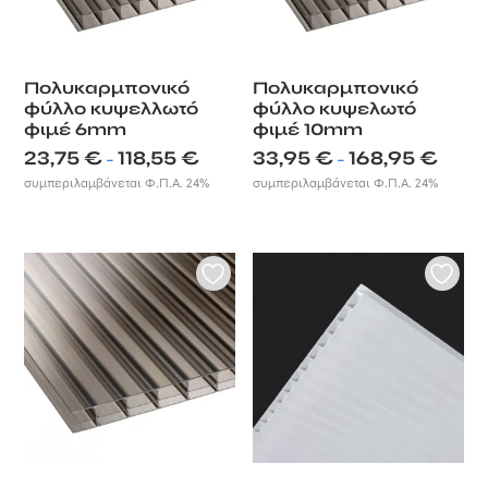
Πολυκαρμπονικό
Πολυκαρμπονικό
φύλλο κυψελλωτό
φύλλο κυψελωτό
φιμέ 6mm
φιμέ 10mm
Price
Price
23,75
€
118,55
€
33,95
€
168,95
€
–
–
range:
range:
συμπεριλαμβάνεται Φ.Π.Α. 24%
συμπεριλαμβάνεται Φ.Π.Α. 24%
23,75 €
33,95 €
through
throug
118,55 €
168,95 