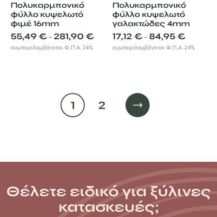
Πολυκαρμπονικό
Πολυκαρμπονικό
φύλλο κυψελωτό
φύλλο κυψελωτό
φιμέ 16mm
γαλακτώδες 4mm
Price
Price
55,49
€
281,90
€
17,12
€
84,95
€
–
–
range:
range:
συμπεριλαμβάνεται Φ.Π.Α. 24%
συμπεριλαμβάνεται Φ.Π.Α. 24%
55,49 €
17,12 €
through
through
281,90 €
84,95 €
1
2
Θέλετε ειδικό για ξύλινες
κατασκευές;