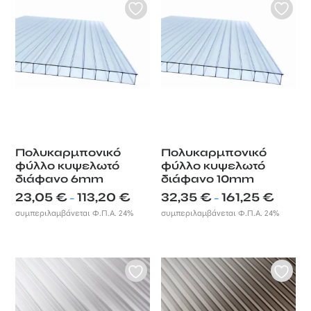
Πολυκαρμπονικό
Πολυκαρμπονικό
φύλλο κυψελωτό
φύλλο κυψελωτό
διάφανο 6mm
διάφανο 10mm
Price
Price
23,05
€
113,20
€
32,35
€
161,25
€
–
–
range:
range:
συμπεριλαμβάνεται Φ.Π.Α. 24%
συμπεριλαμβάνεται Φ.Π.Α. 24%
23,05 €
32,35 €
through
through
113,20 €
161,25 €