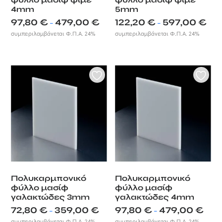
4mm
5mm
Price
Price
97,80
€
479,00
€
122,20
€
597,00
€
–
–
range:
rang
συμπεριλαμβάνεται Φ.Π.Α. 24%
συμπεριλαμβάνεται Φ.Π.Α. 24%
97,80 €
122,2
through
thro
479,00 €
597,
Πολυκαρμπονικό
Πολυκαρμπονικό
φύλλο μασίφ
φύλλο μασίφ
γαλακτώδες 3mm
γαλακτώδες 4mm
Price
Price
72,80
€
359,00
€
97,80
€
479,00
€
–
–
range:
range
συμπεριλαμβάνεται Φ.Π.Α. 24%
συμπεριλαμβάνεται Φ.Π.Α. 24%