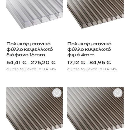
Πολυκαρμπονικό
Πολυκαρμπονικό
φύλλο κεψελλωτό
φύλλο κυψελωτό
διάφανο 16mm
φιμέ 4mm
Price
Price
54,41
€
275,20
€
17,12
€
84,95
€
–
–
range:
range:
συμπεριλαμβάνεται Φ.Π.Α. 24%
συμπεριλαμβάνεται Φ.Π.Α. 24%
54,41 €
17,12 €
through
through
275,20 €
84,95 €