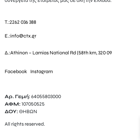
συνεργεία της εταιρείας μας σε όλη την Ελλάδα.
T.:
2262 036 388
E.:
info@ctx.gr
Δ.:
Athinon – Lamias National Rd (58th km, 320 09
Facebook
Instagram
Αρ. Γεμή:
64055803000
ΑΦΜ:
107050525
ΔΟΥ:
ΘΗΒΩΝ
All rights reserved.