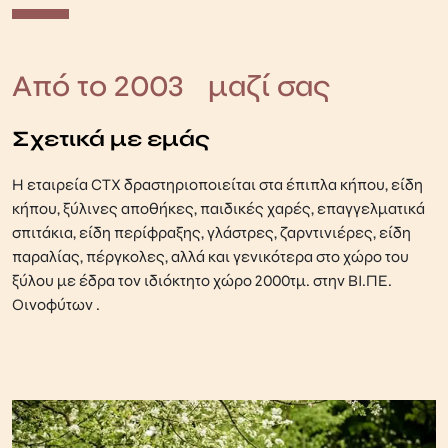
ΞΥΛΙΝΕΣ ΤΟΥΑΛΕΤΕΣ
ΣΠΙΤΑΚΙΑ ΣΚΥΛΩΝ
ΞΥΛΙΝΟΙ ΦΡΑΧΤΕΣ ΠΡΟΣ ΕΝΟΙΚΙΑΣΗ
WPC ΠΕΡΙΦΡΑΞΗ
ΜΕΤΑΛΛΙΚΑ ΑΞΕΣΟΥΑΡ ΠΑΝΙΩΝ
ΑΛΑΞΙΕΡΑ ΠΑΡΑΛΙΑΣ
ΞΥΛΙΝΑ ΤΡΑΠΕΖΙΑ & ΚΑΡΕΚΛΕΣ
ΕΞΑΡΤΗΜΑΤΑ
ΣΠΙΤΑΚΙΑ ΓΙΑ ΓΑΤΕΣ
ΟΜΠΡΕΛΕΣ ΠΡΟΣ ΕΝΟΙΚΙΑΣΗ
Από το 2003 μαζί σας
ΣΤΑΒΛΟΙ ΑΛΟΓΩΝ
ΔΙΑΦΟΡΕΣ ΚΑΤΑΣΚΕΥΕΣ ΠΡΟΣ ΕΝΟΙΚΙΑΣΗ
Σχετικά με εμάς
ΞΥΛΙΝΑ ΚΟΤΕΤΣΙΑ
ΞΥΛΙΝΟΙ ΚΑΔΟΙ ΠΡΟΣ ΕΝΟΙΚΙΑΣΗ
H εταιρεία CTX δραστηριοποιείται στα έπιπλα κήπου, είδη
κήπου, ξύλινες αποθήκες, παιδικές χαρές, επαγγελματικά
ΣΥΜΜΕΤΟΧΕΣ ΣΕ ΧΡΙΣΤΟΥΓΕΝΝΙΑΤΙΚΑ ΧΩΡΙΑ
σπιτάκια, είδη περίφραξης, γλάστρες, ζαρντινιέρες, είδη
παραλίας, πέργκολες, αλλά και γενικότερα στο χώρο του
ΣΥΜΜΕΤΟΧΕΣ ΣΕ EVENTS
ξύλου με έδρα τον ιδιόκτητο χώρο 2000τμ. στην ΒΙ.ΠΕ.
Οινοφύτων .