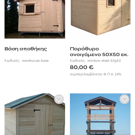
Βάση αποθήκης
Παράθυρο
ανοιγόμενο 50Χ50 εκ.
Κωδικός:
warehouse-base
Κωδικός:
window-shed-50χ50
80,00
€
συμπεριλαμβάνεται Φ.Π.Α. 24%