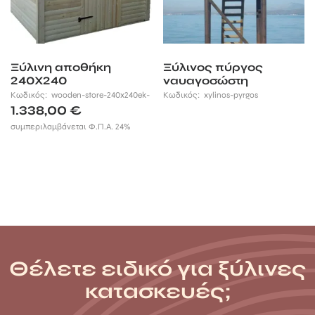
Ξύλινη αποθήκη
Ξύλινος πύργος
240Χ240
ναυαγοσώστη
Κωδικός:
wooden-store-240x240ek-
Κωδικός:
xylinos-pyrgos
1.338,00
€
συμπεριλαμβάνεται Φ.Π.Α. 24%
Θέλετε ειδικό για ξύλινες
κατασκευές;