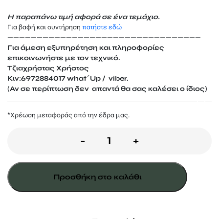
Η παραπάνω τιμή αφορά σε ένα τεμάχιο.
Για βαφή και συντήρηση
πατήστε εδώ
—————————————————————————————————
Για άμεση εξυπηρέτηση και πληροφορίες
επικοινωνήστε με τον τεχνικό.
Τζιαχρήστας Χρήστος
Κιν:6972884017 what΄Up / viber.
(Αν σε περίπτωση δεν απαντά θα σας καλέσει ο ίδιος)
*Xρέωση μεταφοράς από την έδρα μας.
Παράθυρο
-
+
ανοιγόμενο
80Χ120
Προσθήκη στο καλάθι
εκ.
ποσότητα