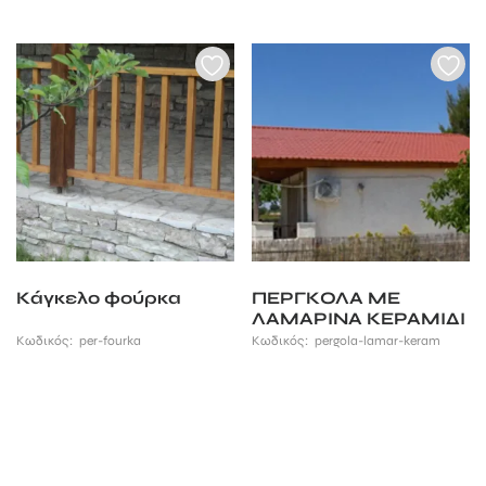
Κάγκελο φούρκα
ΠΕΡΓΚΟΛΑ ΜΕ
ΛΑΜΑΡΙΝΑ ΚΕΡΑΜΙΔΙ
Κωδικός:
per-fourka
Κωδικός:
pergola-lamar-keram