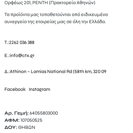
Ορφέως 201, ΡΕΝΤΗ (Πρακτορεία Αθηνών)
Τα προϊόντα μας τοποθετούνται από ειδικευμένα
συνεργεία της εταιρείας μας σε όλη την Ελλάδα.
T.:
2262 036 388
E.:
info@ctx.gr
Δ.:
Athinon – Lamias National Rd (58th km, 320 09
Facebook
Instagram
Αρ. Γεμή:
64055803000
ΑΦΜ:
107050525
ΔΟΥ:
ΘΗΒΩΝ