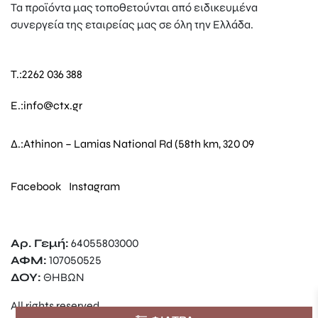
Τα προϊόντα μας τοποθετούνται από ειδικευμένα
συνεργεία της εταιρείας μας σε όλη την Ελλάδα.
T.:
2262 036 388
E.:
info@ctx.gr
Δ.:
Athinon – Lamias National Rd (58th km, 320 09
Facebook
Instagram
Αρ. Γεμή:
64055803000
ΑΦΜ:
107050525
ΔΟΥ:
ΘΗΒΩΝ
All rights reserved.