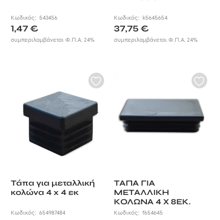
Κωδικός:
543456
Κωδικός:
k5645654
1,47
€
37,75
€
συμπεριλαμβάνεται Φ.Π.Α. 24%
συμπεριλαμβάνεται Φ.Π.Α. 24%
Τάπα για μεταλλική
ΤΑΠΑ ΓΙΑ
κολώνα 4 x 4 εκ
ΜΕΤΑΛΛΙΚΗ
ΚΟΛΩΝΑ 4 X 8ΕΚ.
Κωδικός:
654987484
Κωδικός:
f654645