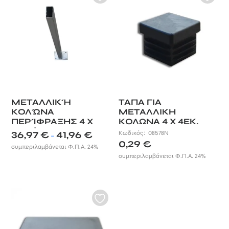
ΜΕΤΑΛΛΙΚΉ
ΤΑΠΑ ΓΙΑ
ΚΟΛΏΝΑ
ΜΕΤΑΛΛΙΚΗ
ΠΕΡΊΦΡΑΞΗΣ 4 X
ΚΟΛΩΝΑ 4 X 4ΕΚ.
8ΕΚ. | ΧΩΡΊΣ ΤΆΠΑ
Price
36,97
€
41,96
€
Κωδικός:
08578N
–
range:
0,29
€
συμπεριλαμβάνεται Φ.Π.Α. 24%
36,97 €
συμπεριλαμβάνεται Φ.Π.Α. 24%
through
41,96 €