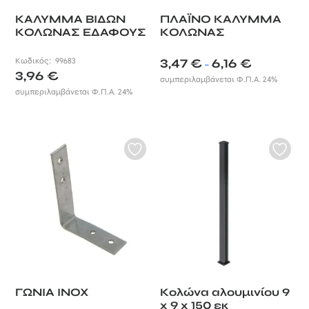
ΚΑΛΥΜΜΑ ΒΙΔΩΝ
ΠΛΑΪΝΟ ΚΑΛΥΜΜΑ
ΚΟΛΩΝΑΣ ΕΔΑΦΟΥΣ
ΚΟΛΩΝΑΣ
Price
Κωδικός:
99683
3,47
€
6,16
€
–
3,96
€
range:
συμπεριλαμβάνεται Φ.Π.Α. 24%
3,47 €
συμπεριλαμβάνεται Φ.Π.Α. 24%
through
6,16 €
ΓΩΝΙΑ INOX
Κολώνα αλουμινίου 9
x 9 x 150 εκ