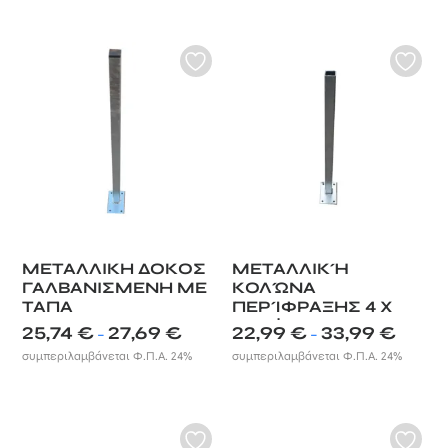
ΜΕΤΑΛΛΙΚΗ ΔΟΚΟΣ
ΜΕΤΑΛΛΙΚΉ
ΓΑΛΒΑΝΙΣΜΕΝΗ ΜΕ
ΚΟΛΏΝΑ
ΤΑΠΑ
ΠΕΡΊΦΡΑΞΗΣ 4 X
4ΕΚ. | ΧΩΡΊΣ ΤΆΠΑ
Price
Price
25,74
€
27,69
€
22,99
€
33,99
€
–
–
range:
range:
συμπεριλαμβάνεται Φ.Π.Α. 24%
συμπεριλαμβάνεται Φ.Π.Α. 24%
25,74 €
22,99 €
through
through
27,69 €
33,99 €