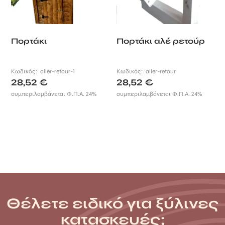
Πορτάκι
Πορτάκι αλέ ρετούρ
Κωδικός:
aller-retour-1
Κωδικός:
aller-retour
28,52
€
28,52
€
συμπεριλαμβάνεται Φ.Π.Α. 24%
συμπεριλαμβάνεται Φ.Π.Α. 24%
Θέλετε ειδικό για ξύλινες
κατασκευές;