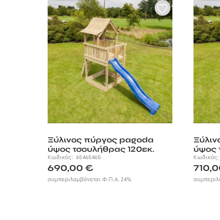
Ξύλινος πύργος pagoda
Ξύλιν
ύψος τσουλήθρας 120εκ.
ύψος 
Κωδικός:
65465465
Κωδικός
690,00
€
710,
συμπεριλαμβάνεται Φ.Π.Α. 24%
συμπεριλ