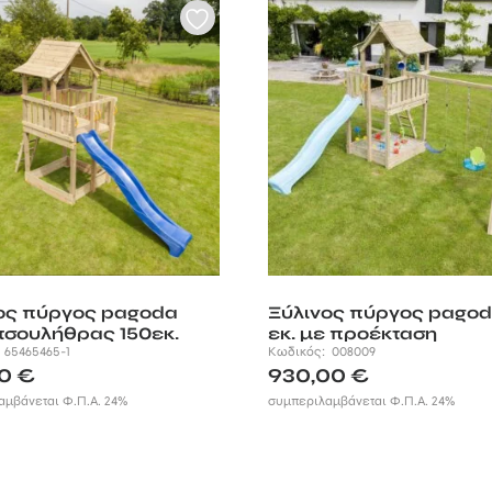
ος πύργος pagoda
Ξύλινος πύργος pagod
τσουλήθρας 150εκ.
εκ. με προέκταση
:
65465465-1
Κωδικός:
008009
00
€
930,00
€
αμβάνεται Φ.Π.Α. 24%
συμπεριλαμβάνεται Φ.Π.Α. 24%