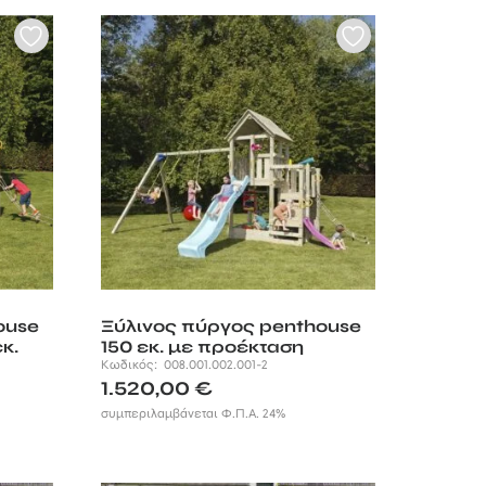
ouse
Ξύλινος πύργος penthouse
κ.
150 εκ. με προέκταση
Κωδικός:
008.001.002.001-2
1.520,00
€
συμπεριλαμβάνεται Φ.Π.Α. 24%