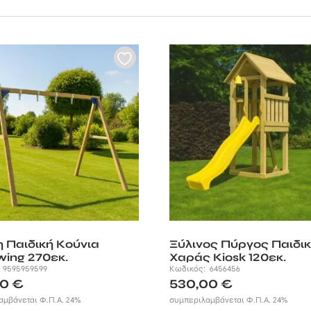
η Παιδική Κούνια
Ξύλινος Πύργος Παιδι
wing 270εκ.
Χαράς Kiosk 120εκ.
:
9595959599
Κωδικός:
6456456
50
€
530,00
€
αμβάνεται Φ.Π.Α. 24%
συμπεριλαμβάνεται Φ.Π.Α. 24%