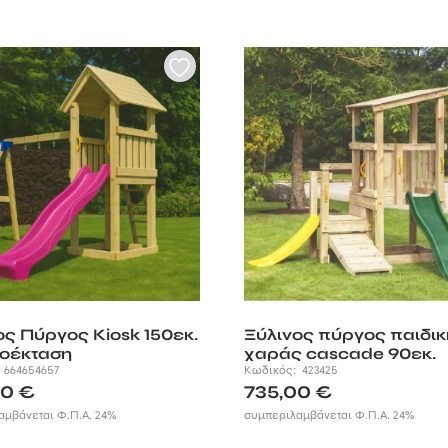
ος Πύργος Kiosk 150εκ.
Ξύλινος πύργος παιδι
οέκταση
χαράς cascade 90εκ.
:
664654657
Κωδικός:
423425
00
€
735,00
€
αμβάνεται Φ.Π.Α. 24%
συμπεριλαμβάνεται Φ.Π.Α. 24%