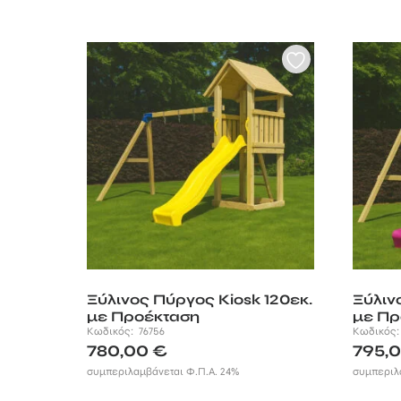
Ξύλινος Πύργος Kiosk 120εκ.
Ξύλιν
με Προέκταση
με Πρ
Κωδικός:
76756
Κωδικός
780,00
€
795,
συμπεριλαμβάνεται Φ.Π.Α. 24%
συμπεριλ