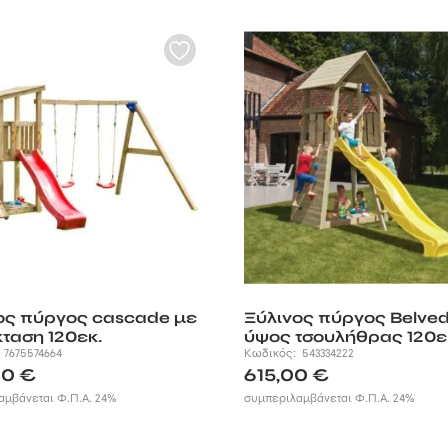
ος πύργος cascade με
Ξύλινος πύργος Belve
ταση 120εκ.
ύψος τσουλήθρας 120ε
:
7675574664
Κωδικός:
543334222
00
€
615,00
€
αμβάνεται Φ.Π.Α. 24%
συμπεριλαμβάνεται Φ.Π.Α. 24%