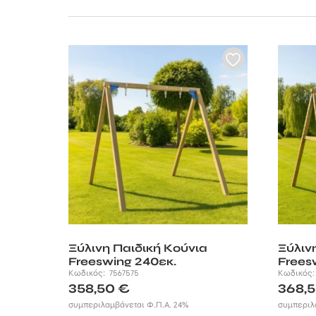
Ξύλινη Παιδική Κούνια
Ξύλιν
Freeswing 240εκ.
Frees
Κωδικός:
7567575
Κωδικός
358,50
€
368,
συμπεριλαμβάνεται Φ.Π.Α. 24%
συμπεριλ