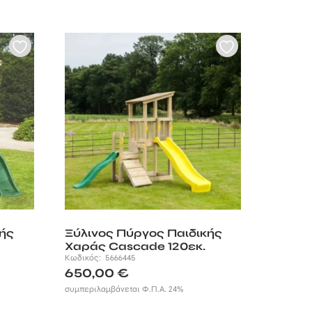
κής
Ξύλινος Πύργος Παιδικής
Χαράς Cascade 120εκ.
Κωδικός:
5666445
650,00
€
συμπεριλαμβάνεται Φ.Π.Α. 24%