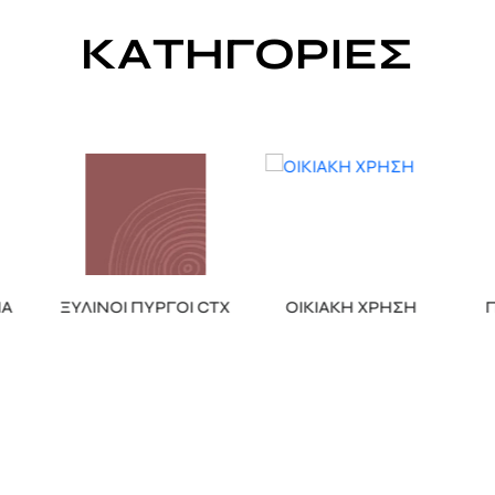
ν της παιδικής χαράς Blue Rabbit , για χρήση σε
ιδιωτικούς / οικι
ΚΑΤΗΓΟΡΙΕΣ
ένη από την TÜV NORD, και ασφαλής ακόμα και αν το παιδί φέρει κάποιο
α του.
σετε επιπλέον κομμάτια στην παιδική σας χαρά; Φυσικά και μπορείτε!
ιασμός των κατασκευών μας δίνουν την δυνατότητα να προσθέτετε επι
των παιδιών μεγαλώνει.
Για στιγμές γεμάτες παιδική χαρά και χαμόγελα!
ΙΑ
ΞΥΛΙΝΟΙ ΠΥΡΓΟΙ CTX
ΟΙΚΙΑΚΗ ΧΡΗΣΗ
Π