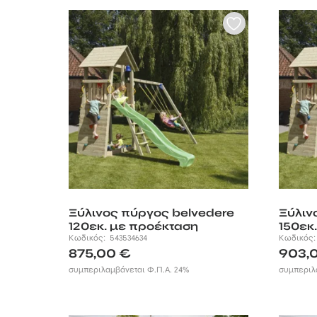
Ξύλινος πύργος belvedere
Ξύλιν
120εκ. με προέκταση
150εκ
Κωδικός:
543534634
Κωδικός
875,00
€
903,
συμπεριλαμβάνεται Φ.Π.Α. 24%
συμπεριλ