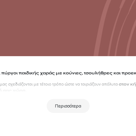
ι πύργοι παιδικής χαράς με κούνιες, τσουλήθρες και προεκ
 μας σχεδιάζονται με τέτοιο τρόπο ώστε να ταιριάζουν απόλυτα
στον κή
ό σας χώρο.
χαράς κατάλληλοι για να δημιουργήσουν ατελείωτες στιγμές παιχνιδιού
Περισσότερα
φίλους να αναπτύξουν την φαντασία και την δημιουργικότητα τους.
ς πύργους,
κούνιες
,
τσουλήθρες
, παιδικούς πάγκους και ε
ς
κατασκευασμένα από σκανδιναβική ξυλεία και υλικά που αντέχουν στο 
ς, πάντα την ασφάλεια που προσφέρει η ctx!