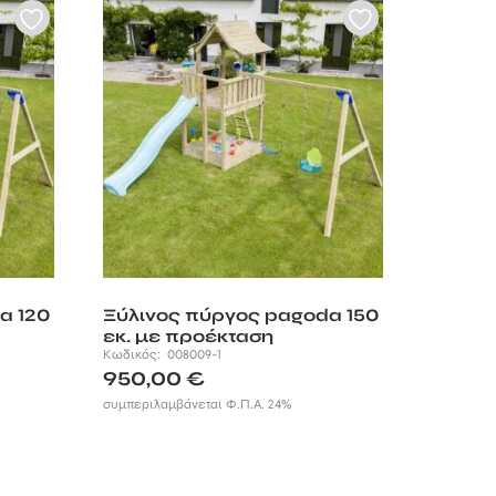
a 120
Ξύλινος πύργος pagoda 150
εκ. με προέκταση
Κωδικός:
008009-1
950,00
€
συμπεριλαμβάνεται Φ.Π.Α. 24%