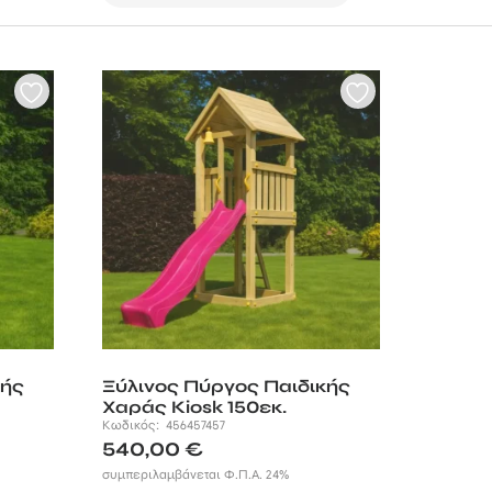
κής
Ξύλινος Πύργος Παιδικής
Χαράς Kiosk 150εκ.
Κωδικός:
456457457
540,00
€
συμπεριλαμβάνεται Φ.Π.Α. 24%