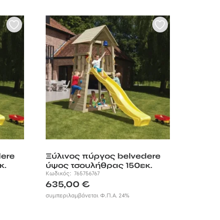
dere
Ξύλινος πύργος belvedere
κ.
ύψος τσουλήθρας 150εκ.
Κωδικός:
765756767
635,00
€
συμπεριλαμβάνεται Φ.Π.Α. 24%