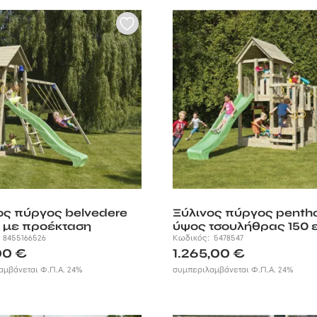
ος πύργος belvedere
Ξύλινος πύργος penth
. με προέκταση
ύψος τσουλήθρας 150 ε
:
8455166526
Κωδικός:
5478547
00
€
1.265,00
€
αμβάνεται Φ.Π.Α. 24%
συμπεριλαμβάνεται Φ.Π.Α. 24%