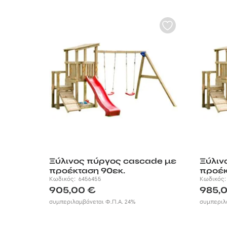
Ξύλινος πύργος cascade με
Ξύλιν
προέκταση 90εκ.
προέκ
Κωδικός:
6456455
Κωδικός
905,00
€
985,
συμπεριλαμβάνεται Φ.Π.Α. 24%
συμπεριλ