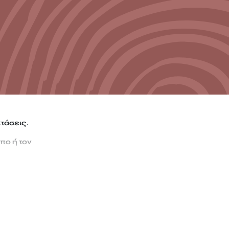
τάσεις.
πο ή τον
 και να βοηθήσουν
ξαρτήματα
χρόνο και τις