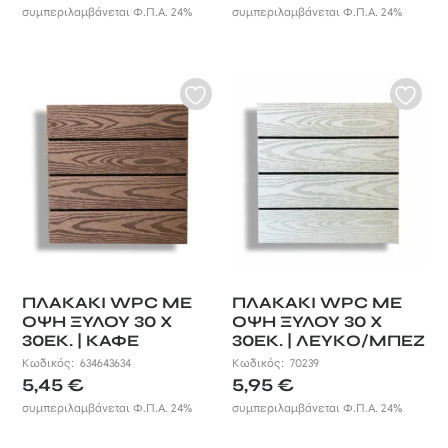
συμπεριλαμβάνεται Φ.Π.Α. 24%
συμπεριλαμβάνεται Φ.Π.Α. 24%
φθορά που έχει ως αποτέλεσμα η
συνεχής έκθεση στην υπεριώδη
ακτινοβολία του μεσογειακού
ήλιου.
ΠΛΑΚΑΚΙ WPC ΜΕ
ΠΛΑΚΑΚΙ WPC ΜΕ
ΟΨΗ ΞΥΛΟΥ 30 X
ΟΨΗ ΞΥΛΟΥ 30 X
30ΕΚ. | ΚΑΦΕ
30ΕΚ. | ΛΕΥΚΟ/ΜΠΕΖ
Κωδικός:
634643634
Κωδικός:
70239
5,45
€
5,95
€
συμπεριλαμβάνεται Φ.Π.Α. 24%
συμπεριλαμβάνεται Φ.Π.Α. 24%