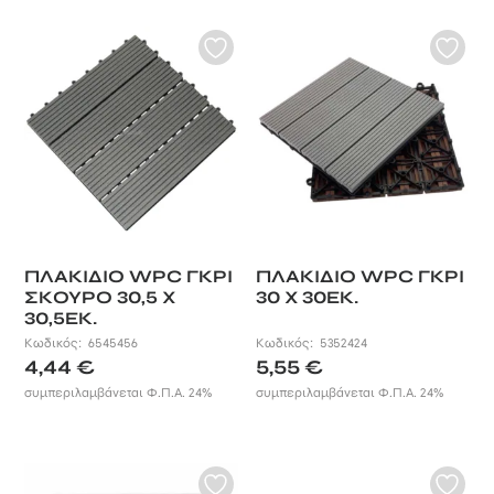
ΠΛΑΚΙΔΙΟ WPC ΓΚΡΙ
ΠΛΑΚΙΔΙΟ WPC ΓΚΡΙ
ΣΚΟΥΡΟ 30,5 X
30 X 30ΕΚ.
30,5ΕΚ.
Κωδικός:
6545456
Κωδικός:
5352424
4,44
€
5,55
€
συμπεριλαμβάνεται Φ.Π.Α. 24%
συμπεριλαμβάνεται Φ.Π.Α. 24%