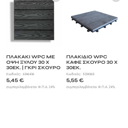
ΠΛΑΚΑΚΙ WPC ΜΕ
ΠΛΑΚΙΔΙΟ WPC
ΟΨΗ ΞΥΛΟΥ 30 X
ΚΑΦΕ ΣΚΟΥΡΟ 30 X
30ΕΚ. | ΓΚΡΙ ΣΚΟΥΡΟ
30ΕΚ.
Κωδικός:
6346436
Κωδικός:
5334365
5,45
€
5,55
€
συμπεριλαμβάνεται Φ.Π.Α. 24%
συμπεριλαμβάνεται Φ.Π.Α. 24%