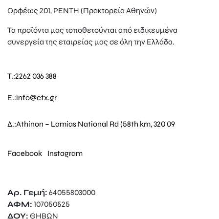
Ορφέως 201, ΡΕΝΤΗ (Πρακτορεία Αθηνών)
Τα προϊόντα μας τοποθετούνται από ειδικευμένα
συνεργεία της εταιρείας μας σε όλη την Ελλάδα.
T.:
2262 036 388
E.:
info@ctx.gr
Δ.:
Athinon – Lamias National Rd (58th km, 320 09
Facebook
Instagram
Αρ. Γεμή:
64055803000
ΑΦΜ:
107050525
ΔΟΥ:
ΘΗΒΩΝ