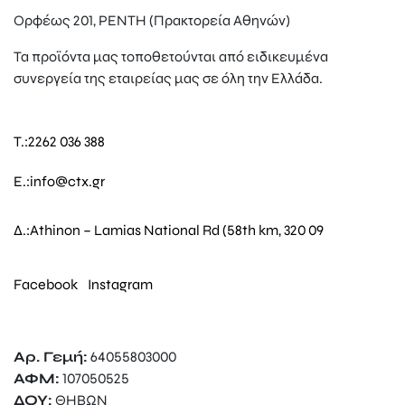
Ορφέως 201, ΡΕΝΤΗ (Πρακτορεία Αθηνών)
Τα προϊόντα μας τοποθετούνται από ειδικευμένα
συνεργεία της εταιρείας μας σε όλη την Ελλάδα.
T.:
2262 036 388
E.:
info@ctx.gr
Δ.:
Athinon – Lamias National Rd (58th km, 320 09
Facebook
Instagram
Αρ. Γεμή:
64055803000
ΑΦΜ:
107050525
ΔΟΥ:
ΘΗΒΩΝ