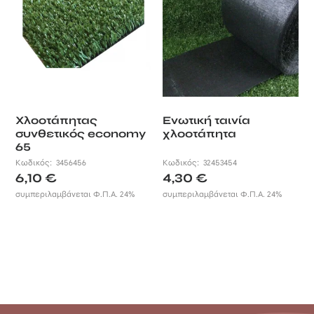
Χλοοτάπητας
Ενωτική ταινία
συνθετικός economy
χλοοτάπητα
65
Κωδικός:
3456456
Κωδικός:
32453454
6,10
€
4,30
€
συμπεριλαμβάνεται Φ.Π.Α. 24%
συμπεριλαμβάνεται Φ.Π.Α. 24%