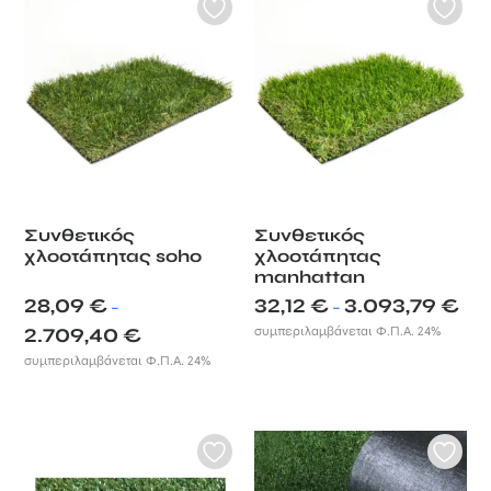
Συνθετικός
Συνθετικός
χλοοτάπητας soho
χλοοτάπητας
manhattan
Pric
28,09
€
32,12
€
3.093,79
€
–
–
rang
Price
2.709,40
€
συμπεριλαμβάνεται Φ.Π.Α. 24%
32,12
range:
συμπεριλαμβάνεται Φ.Π.Α. 24%
thro
28,09 €
3.093
through
2.709,40 €